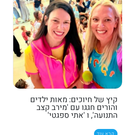
קיץ של חיוכים: מאות ילדים
והורים חגגו עם 'מירב קצב
התנועה', ו 'אתי ספגטי'
קרא עוד