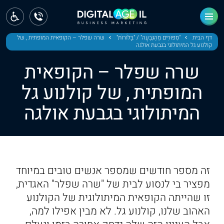
ראשי
חדשות
דף הבית
"סִפּוּרִים מֵהַגִּבְעָה" / "בָּלֹוֹרוֹת"
שרה שפלר – הקופאית המופתית , של
קולנוע גל המיתולוגי בגבעת אולגה
מחוז צפון
שרה שפלר – הקופאית
מחוז חיפה
המופתית , של קולנוע גל
המיתולוגי בגבעת אולגה
מחוז מרכז
מחוז דרום
ירושלים
זה מספר חודשים שמספר אנשים טובים במיוחד
תל אביב
מפציר בי לנסוע לבית של "שרה שפלר" האגדית,
זו שהייתה הקופאית המיתולוגית של הקולנוע
האהוב שלנו, קולנוע גל. לא מבין אפילו למה,