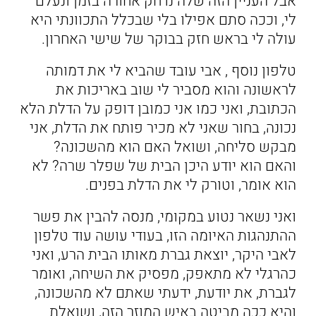
אבל העניין הזה שלה נדחק אחורה בזמן ונעלם
לי, וככה סתם אפילו בלי שבכלל התכוונתי היא
עולה לי בראש חזק בבוקר של שישי האחרון.
טלפון נוסף , אבי עובד שהביא לי את דמותה
לראשונה והוא מסביר לי שוב באריכות את
הכתובת, ואני כמו אני כמובן דופק על הדלת הלא
נכונה, בחור שאני לא מכיר פותח את הדלת, אני
מבקש סליחה, ושואל האם הוא מהשכונה?
והאם הוא יודע היכן הבית של שפלר שרה? לא
הוא אומר, וטורק לי את הדלת בפנים.
ואני נשאר נטוע במקומי, מנסה להבין את פשר
ההתנהגות האיומה הזו, בעודי עושה עוד טלפון
לאבי היקר, יוצאת גברת מאותו הבית הרע, ואני
כהרגלי לא מתאפק, מפסיק את השיחה, ואומר
לגברת, את יודעת, ידעתי שאתם לא מהשכונה,
והיא ככה מביטה באיש המוזר הזה, ושואלת