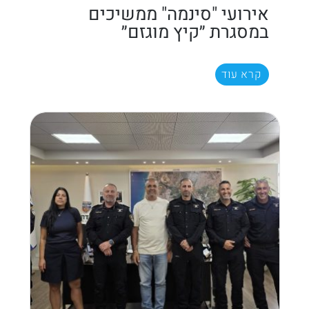
אירועי "סינמה" ממשיכים
במסגרת ״קיץ מוגזם״
קרא עוד