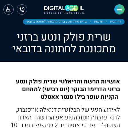
ראשי
חדשות
דף הבית
חדשות
שרית פולק ונטע ברזני מתכוננת לחתונה בדובאי
שרית פולק ונטע ברזני
מחוז צפון
מתכוננת לחתונה בדובאי
מחוז חיפה
מחוז מרכז
מחוז דרום
אושיות הרשת והריאלטי שרית פולק ונטע
ירושלים
ברזני הדרימו הבוקר (יום רביעי) למתחם
הקניות עופר בילו סנטר אאטלט
תל אביב
לאירוע חגיגי של הבלוגרית דניאלה אייפנברג,
לרגל פתיחת חנות הפופ אפ החדשה: 'הארון
השקוף' – פריטי אופנה יד 2 שתפעל במשך 10