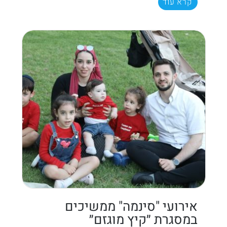
קרא עוד
אירועי "סינמה" ממשיכים
במסגרת ״קיץ מוגזם״