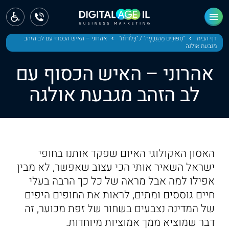
ראשי
חדשות
דף הבית
"סִפּוּרִים מֵהַגִּבְעָה" / "בָּלֹוֹרוֹת"
אהרוני – האיש הכסוף עם לב הזהב
מגבעת אולגה
מחוז צפון
אהרוני – האיש הכסוף עם
מחוז חיפה
לב הזהב מגבעת אולגה
מחוז מרכז
מחוז דרום
האסון האקולוגי האיום שפקד אותנו בחופי
ירושלים
ישראל השאיר אותי הכי עצוב שאפשר, לא מבין
אפילו למה אבל מראה של כל כך הרבה בעלי
תל אביב
חיים גוססים ומתים, לראות את החופים היפים
של המדינה נצבעים בשחור של זפת מכוער, זה
דבר שמוציא ממך אמוציות מיוחדות.