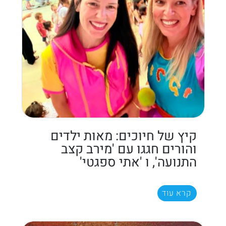
קיץ של חיוכים: מאות ילדים
והורים חגגו עם 'מירב קצב
התנועה', ו 'אתי ספגטי'
קרא עוד