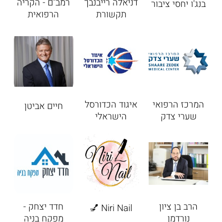
דניאלה רייבנבך
רמב"ם - הקריה
בנג'ו יחסי ציבור
תקשורת
הרפואית
המרכז הרפואי
איגוד הכדורסל
חיים אביטן
שערי צדק
הישראלי
הרב בן ציון
חדד יצחק -
Niri Nail 💅
נורדמן
מפקח בניה