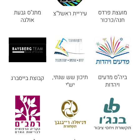
מועצת פרדס
מתנ"ס גבעת
עיריית ראשל"צ
חנה/כרכור
אולגה
ביה"ס מדעים
תיכון שש שנתי,
קבוצת בייסברג
ויהדות
יש״י