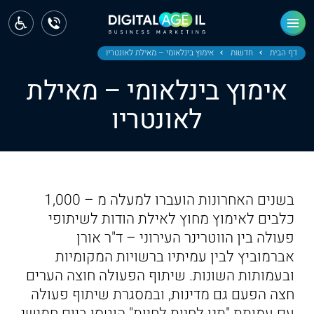
ראשי
חדשות
דף הבית
חדשות
אימוץ בינלאומי – מאילת לאונטריו
אימוץ בינלאומי – מאילת
מחוז צפון
לאונטריו
מחוז חיפה
מחוז מרכז
מחוז דרום
בשנים האחרונות הועברו למעלה מ – 1,000
ירושלים
כלבים לאימוץ מחוץ לאילת הודות לשיתופי
פעולה בין הווטרינר העירוני – ד"ר אורן
תל אביב
אברמוביץ לבין עמיתיו ברשויות המקומיות
ובעמותות השונות. שיתוף הפעולה חוצה הערים
חצה הפעם גם מדינות, ובמסגרת שיתוף פעולה
עם עמותת "תנו לחיות לחיות" הוטסו ביום חמישי