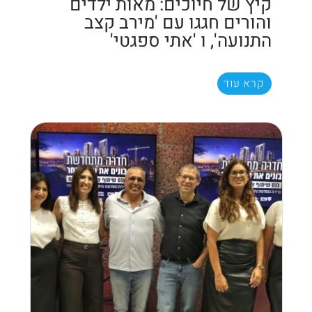
קיץ של חיוכים: מאות ילדים
והורים חגגו עם 'מירב קצב
התנועה', ו 'אתי ספגטי'
קרא עוד