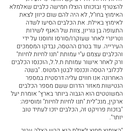
להצטרף ובזכותו הוצלו חמישה כלבים שאלמלא
האימוץ בחו"ל, לא היה להם שום כיוון לצאת
לאימוץ באילת. את הכלבים הסיעו לשדה
התעופה בן גוריון, צוות של האגף לשירות
וטרינרי לאחר שעוקרו/סורסו וחוסנו על ידי
העירייה. עוד בטרם ההטסה, נבדקו המסמכים
והכלבים עצמם ע"י עמותת "תנו לחיות לחיות"
ורק לאחר אישור עמותת ת.ל.ל, הוכנסו הכלבים
לכלובי הטסה ונכנסו לבטן המטוס. "בשנה
האחרונה אנו חווים עליה דרסטית במספר
הנטישות מאזור הדרום ששם מספר הכלבים
המשוטטים הוא הגבוה ביותר בארץ" אומרת יעל
ארקין, מנכ"לית "תנו לחיות לחיות" ומוסיפה:
"בזכות פרויקט זה, הכלבים יזכו לעתיד טוב
יותר".
"האימוץ מחוץ לאילת הוא קרש הצלה עבור