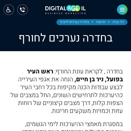
ראשי
חדשות
דף הבית
חדשות
בחדרה נערכים לחורף
בחדרה נערכים לחורף
מחוז צפון
מחוז חיפה
מחוז מרכז
בחדרה , לקראת עונת החורף:
ראש העיר
מחוז דרום
בפועל, ניר בן חיים,
הנחה את אגפי העירייה
לבצע עבודות הכנה מקיפות בכל רחבי העיר
ירושלים
כהיערכות לתרחישים השונים, החל במצבים של
הצפות קלות, דרך מצבים קיצוניים של רוחות
תל אביב
עזות וכמויות משקעים חריגות.
במסגרת מאמצי ההיערכות לימי הגשמים,