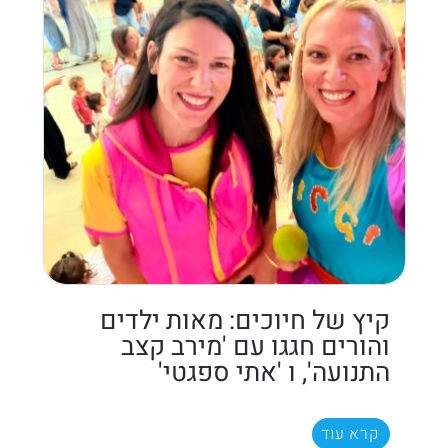
קיץ של חיוכים: מאות ילדים
והורים חגגו עם 'מירב קצב
התנועה', ו 'אתי ספגטי'
קרא עוד