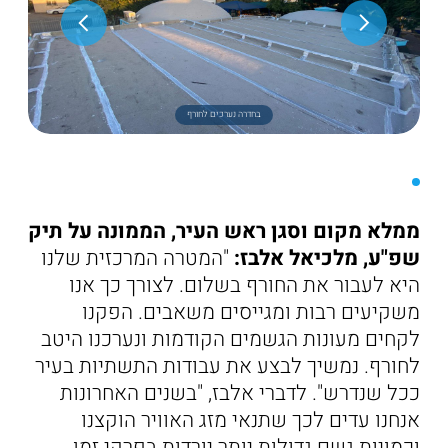
בחדרה נערכים לחורף
ממלא מקום וסגן ראש העיר, הממונה על תיק
שפ"ע, מלכיאל אלבז:
"המטרה המרכזית שלנו
היא לעבור את החורף בשלום. לצורך כך אנו
משקיעים רבות ומגייסים משאבים. הפקנו
לקחים מעונות הגשמים הקודמות ונערכנו היטב
לחורף. נמשיך לבצע את עבודות התשתיות בעיר
ככל שנדרש". לדברי אלבז, "בשנים האחרונות
אנחנו עדים לכך שתנאי מזג האוויר הוקצנו
וכמויות גשם גדולות יותר יורדות בפרקי זמן