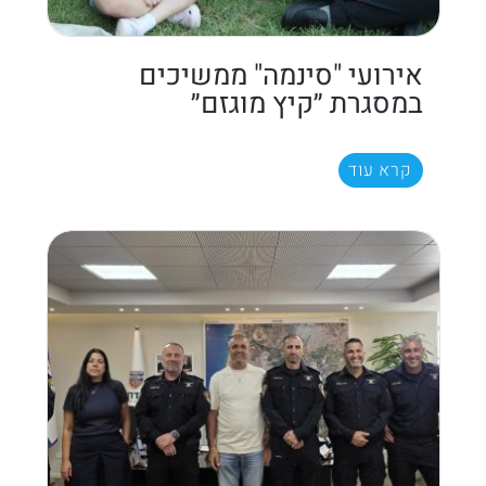
אירועי "סינמה" ממשיכים
במסגרת ״קיץ מוגזם״
קרא עוד