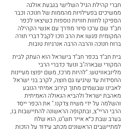
חברי קהילת הגיל השלישי בגבעת אולגה
ממשיכים בפעילויות מהממות של חנוכה וכבר
הספיקו לחוות חוויות נוספות כשיצאו לכפר
חב"ד שם ערכו סיור מודרך עם אנשי הקהילה
המקומית פגשו את הרב וזכו לקבל דברי תורה
ברוח חנוכה והרבה הרבה אנרגיות טובות.
בית חב"ד בכפר חב"ד בישראל הוא העתק לבית
המקורי שבארה"ב ונועד כדברי הרבי
מליובאוויטש: "להיות מרכז, משם יפוצו מעיינות
החסידות עד שיגיעו גם חוצה, לקרב בני ישראל
לאבינו שבשמים מתוך קירוב אמיתי הנובע
מאהבת ישראל ולהביא הגאולה האמיתית
והשלמה על ידי משיח צדקנו." את הכפר ייסד
הרבי הריי"צ, ובתקופה הראשונה להתיישבות בו,
בערב שבת כ״א אייר תש"ט, הוא שלח
למתיישבים הראשונים מכתב עידוד על הזכות