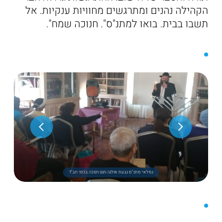
הקהילה נהנים ומתרגשים מחוויות ענקיות. אל
תשבו בבית. בואו למתנ"ס". חנוכה שמח".
גמלאי מתנ"ס גבעת אולגה חגגו חנוכה בכפר חב"ד