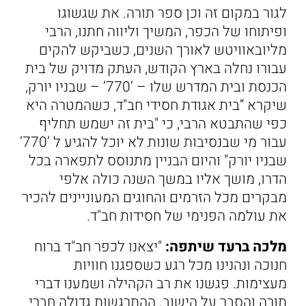
לגור במקום זה וכן ספר תורה. את שגשוגו
ופיתוחו של הכפר, המשיך וליווה חתנו, הרבי
מליובאוויטש לאורך השנים, כשביקש להקים
עבורו נחלה בארץ הקודש, העתק מדויק של בית
הכנסת ובית המדרש שלו – ‘770’ – שבניו יורק,
שיקרא “בית אגודת חסידי חב"ד, כשהמטרה היא
כפי שהתבטא הרבי, כי "בית זה ישמש תחליף
עבור מי שבנסיבות שונות לא יוכל להגיע ל ‘770’
שבניו יורק" והיום הבניין מתנוסס לתפארה בכל
הדרו, מושך אליו במשך השנה כולה אלפי
מבקרים מכל הזרמים והחוגים המעוניינים להכיר
את עולמה הפנימי של חסידות חב"ד.
מלכה ברעד שיתפה:
"יצאנו לכפר חב"ד ברוח
חנוכה ונהנינו מכל רגע כשספגנו חוויות
מעצימות. פגשנו את רב הקהילה ושמענו דברי
תורה והסבר על הישוב. ההתרגשות גדולה חברי