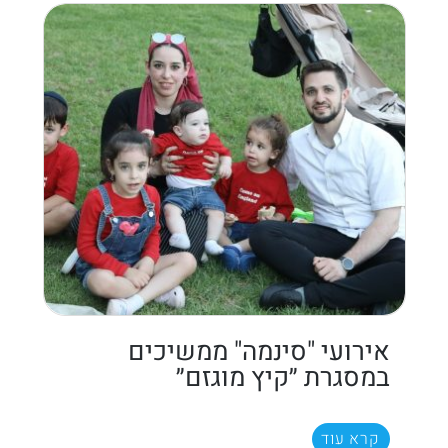
אירועי "סינמה" ממשיכים
במסגרת ״קיץ מוגזם״
קרא עוד