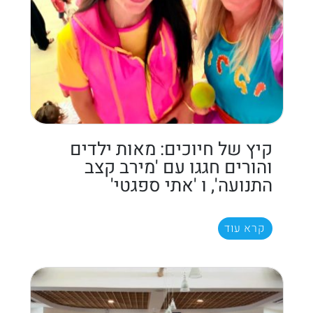
קיץ של חיוכים: מאות ילדים
והורים חגגו עם 'מירב קצב
התנועה', ו 'אתי ספגטי'
קרא עוד