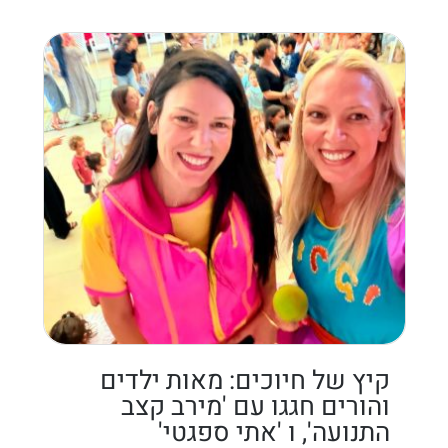
קיץ של חיוכים: מאות ילדים
והורים חגגו עם 'מירב קצב
התנועה', ו 'אתי ספגטי'