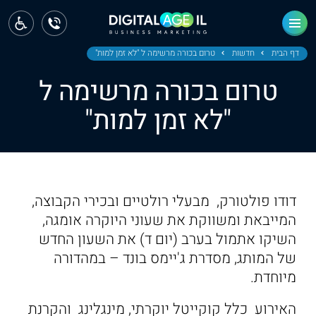
ראשי
חדשות
דף הבית
חדשות
טרום בכורה מרשימה ל "לא זמן למות"
טרום בכורה מרשימה ל
מחוז צפון
"לא זמן למות"
מחוז חיפה
מחוז מרכז
מחוז דרום
דודו פולטורק, מבעלי רולטיים ובכירי הקבוצה,
ירושלים
המייבאת ומשווקת את שעוני היוקרה אומגה,
השיקו אתמול בערב (יום ד) את השעון החדש
תל אביב
של המותג, מסדרת ג'יימס בונד – במהדורה
מיוחדת.
האירוע כלל קוקייטל יוקרתי, מינגלינג והקרנת