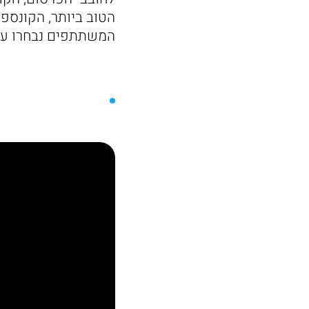
הטוב ביותר, הקונספט
המשתתפים נבחרו על י