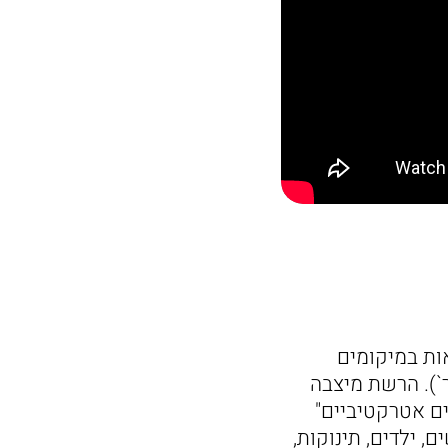
 בישראל הנמצאות במיקומים
כזי קניות ובפאוור סנטרים (שטח מסחר כולל של כ- 40,000 מר`). הרשת מיצבה
ם אטרקטיביים"
 ילדים, תינוקות,