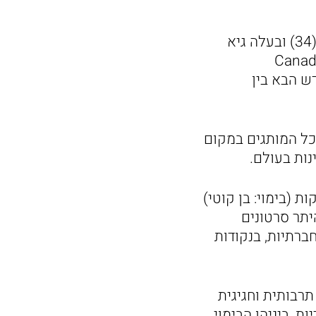
סרטון קמפיין האופנה של רשת H&O בכיכובם של הפריזנטורים לירן כוהנר (34) ובעלה גיא
בפסטיבל סרטוני האופנה הבינלאומי השנתי: Canadian
קיים בקנדה בחודש הבא בין
בסרטון הראשון בשפה חדשה של הרשת: Brands Collection H&O (כל המותגים במקום
 (בימוי: בן קוטי)
יליון ₪ וכולל בין היתר סרטונים
רשתות החברתיות, בנקודות
יה תרבותית וחגיגית
והאופנה. מידי שנה מתמודדים סרטים ב- 21 קטגוריות, ביניהן הבימוי