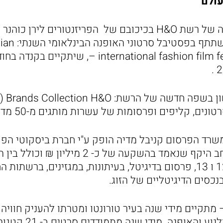
גיאור (43), נבחר להשתתף 
international fashion film festival CANIFFF22 –, שית
מדובר 
, קליפים ופרסומות של עשרות מותגים מ-50 מדינות בעולם.
שרד הפרסום קניבל מדיה הופק ע"י חברת ביסקוטי הפקות
הוא חלק מקמפיין רחב היקף שנאמד בהשקעה של כ- 2 מ
בטלוויזיה בערוצים 12 ו 13, פרסום בדיגיטל, בעיתונות, במגזינים, ב
כסים הדיגיטליים של הזוג.
טיבל CANIFFF – מתקיים מידי שנה בעיר טורונטו ומטרתו להעניק חוו
לחובבי הפרסום, הקולנוע 