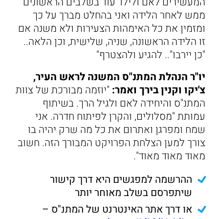
המעשירים לאם ולילד עוד בשלבים הראשונים
ממש לאחר הלידה ואני בהחלט מברך על כך
ומזמין את כל האימהות הצעירות ולא משנה אם
זו הלידה הראשונה, שניה, שלישית, וכן הלאה..
"כן יירבו".. להגיע ולהצטרף"
יו"ר הנהלת המתנ"ס המשנה לראש העיר,
צ'יקו וקנין בירך ואמר:
"יוזמה מבורכת של צוות
המתנ"ס והיחידה לאם ולגיל הרך. בשיתוף
עמותת "מסלולים, והקרן לפיתוח חדרה. אני
שמח ומפרגן ואתרום את כל מה שרק יהיה בו
צורך למען הצלחת הפרויקט המבורך הזה. חשוב
מאוד מאוד מאוד".
ההרשמה למפגשים היא דרך קישור
שיתפרסם בשלב מאוחר יותר
או דרך אתר האינטרנט של המתנ"ס –