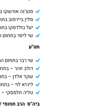
סנצ'נה אורשקו ב
סלין ביירמוב בת
יעל בולדסקו בתח
שי ליסר בתחום 
חט"ע
שי רבר בתחום ה
דולב זוהר – בתחו
שקד אלדן – בתחו
ליהיא לוי – בתח
טליה חלמסקי – ח
ביה"ס הרב תחומי /