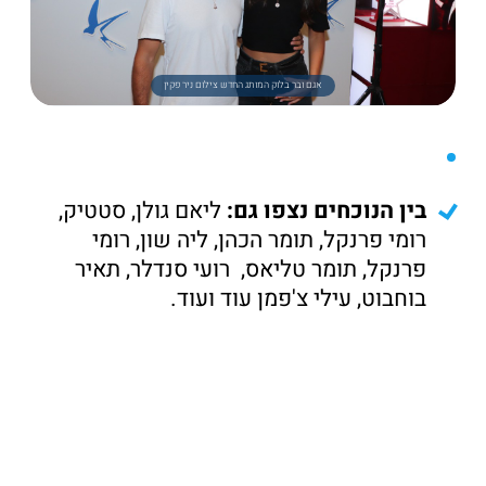
אגם ובר בלוק המותג החדש צילום ניר פקין
בין הנוכחים נצפו גם:
ליאם גולן, סטטיק,
רומי פרנקל, תומר הכהן, ליה שון, רומי
פרנקל, תומר טליאס, רועי סנדלר, תאיר
בוחבוט, עילי צ'פמן עוד ועוד.