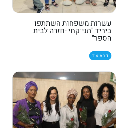
עשרות משפחות השתתפו
ביריד "תני־קחי -חזרה לבית
הספר"
קרא עוד