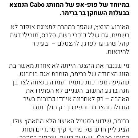
במיוחד של פופ-אפ של המותג Cabo הנמצא
בבעלות השחקן בר ברימר.
האירוע הנוצץ, שהפך במהרה לתצוגת אופנה לא
רשמית, עם שלל כוכבי רשת, סלבס, מובילי דעת
קהל שהגיעו לפרגן, להצטלם – ובעיקר
להיראות.
מי שגנבה את ההצגה הייתה לא אחרת מאשר בת
הזוג הצמודה של ברימר, הזמרת אגם בוחבוט,
שהגיעה מעודכנת כתמיד ועמדה בגאווה לצד בן
זוגה ברגע החשוב. השניים לא הסתירו את
האהבה – רק לאחרונה איחדו כתובות בעיר
הגדולה והאהבה והפירגון רק הולך וגובר.
ברימר, שידוע בסטייל האישי הלא מתאמץ שלו,
הציג ליין חדש של פריטי קיץ טרנדיים תחת
המותג Cabo, שעושה רושם שיהפוך במהרה