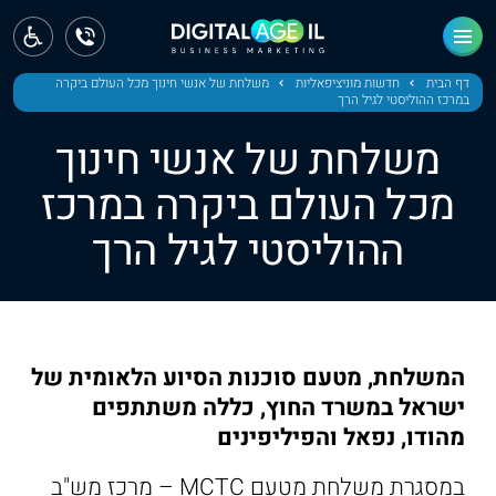
ראשי
חדשות
דף הבית
חדשות מוניציפאליות
משלחת של אנשי חינוך מכל העולם ביקרה
במרכז ההוליסטי לגיל הרך
מחוז צפון
משלחת של אנשי חינוך
מחוז חיפה
מכל העולם ביקרה במרכז
ההוליסטי לגיל הרך
מחוז מרכז
מחוז דרום
ירושלים
המשלחת, מטעם סוכנות הסיוע הלאומית של
תל אביב
ישראל במשרד החוץ, כללה משתתפים
מהודו, נפאל והפיליפינים
במסגרת משלחת מטעם MCTC – מרכז מש"ב