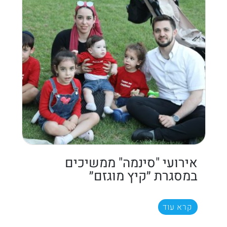
אירועי "סינמה" ממשיכים
במסגרת ״קיץ מוגזם״
קרא עוד