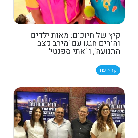
קיץ של חיוכים: מאות ילדים
והורים חגגו עם 'מירב קצב
התנועה', ו 'אתי ספגטי'
קרא עוד