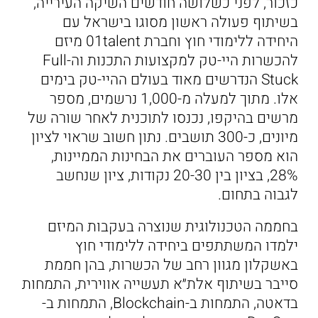
כזכור, לפני כשלושה חודשים השיקה העירייה,
בשיתוף פעולה ראשון מסוגו בישראל עם
היחידה ללימודי חוץ וחברת 01talent מיזם
להכשרות היי-טק למקצועות התכנות וה-Full
Stuck הנדרשים מאוד בעולם ההיי-טק בימים
אלו. מתוך למעלה מ-1,000 נרשמים, מספר
מרשים בהיקפו, נכנסו לתוכנית לאחר שורה של
מיונים, כ-300 תושבים. נתון חשוב שראוי לציון
הוא מספר העוברים את הבחינות הממיינות,
28%, בציון בין 20-30 נקודות, ציון שנחשב
לגבוה בתחום.
בחממה הטכנולוגית שנוצרה בעקבות המיזם
ילמדו המשתתפים ביחידה ללימודי חוץ
באשקלון מגוון רחב של הכשרות, בהן חממת
סייבר בשיתוף אלת״א תעשייה אווירית, התמחות
בדאטה, התמחות ב-Blockchain, התמחות ב-