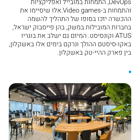
DevOps, התמחות במובייל ואפליקציות
והתמחות ב-Video games.אלו שיסיימו את
ההכשרה יזכו בסופו של התהליך להשמה
בחברות המובילות במשק, בהן פייסבוק ישראל,
ATUS וקונסיסט. המיזם גם ישלב את בוגריו
באקו-סיסטם ההולך ונרקם בימים אלו באשקלון,
בין פארק ההיי-טק באשקלון.