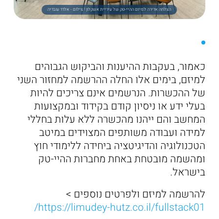
הצלחה אדירה למיזם ההיי-טק של עיריית אשקלון ! צילום - אלדד עובדיה
כאמור, בעקבות ההיענות והביקוש הגבוהים
למיזם, בימים אלו החלה ההרשמה למחזור השני
של ההכשרות. הנרשמים אינם צריכים להיות
בעלי ידע או ניסיון קודם בקידוד ובמקצועות
המחשב והם ייהנו מהכשרה ללא עלות בחללי
למידה ועבודה משותפים המצוידים במיטב
הטכנולוגיה והדיגיטציה ביחידה ללימודי חוץ
ומהשמה מובטחת באחת מחברות ההיי-טק
בישראל.
להרשמה למיזם ולפרטים נוספים >
https://limudey-hutz.co.il/fullstack01/