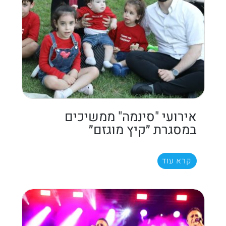
אירועי "סינמה" ממשיכים
במסגרת ״קיץ מוגזם״
קרא עוד