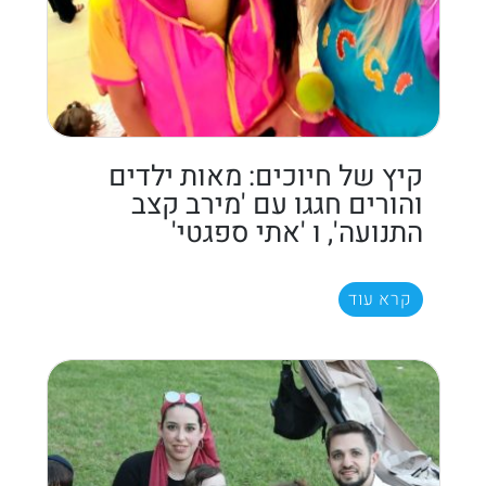
קיץ של חיוכים: מאות ילדים
והורים חגגו עם 'מירב קצב
התנועה', ו 'אתי ספגטי'
קרא עוד