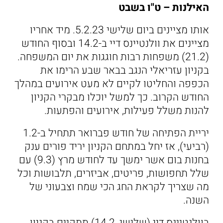
האילנות – ט"ו בשבט
אותו מציינים ביום שלישי 5.2.23. מיד אחריו
מציינים את וולנטיינס דיי ב-14.2 ובסוף החודש
(21.2) משפחות רבות חוגגות את יום המשפחה.
בקניון עזריאלי הנגב בבאר שבע הרימו את
הכפפה והחליטו לקיים לא מעט אירועים במהלך
החודש הקרוב. כך למשל יוכלו מבקרי הקניון
להנות משלל פעילות, אירועים והפתעות.
יריית הפתיחה של חודש פברואר תתחיל ב-1.2
(רביעי), אז יחל במתחם הקניון יריד פורים ענק
בחנות בום אשר ימשך עד לחודש מרץ (9.3) עם
שלל תחפושות, פריטים, אביזרים, תלבושות וכל
מה שצריך לקראת החג הכי שמח וצבעוני של
השנה.
בוולנטיינס דיי (שלישי, 14.2) תתקיים בקניון