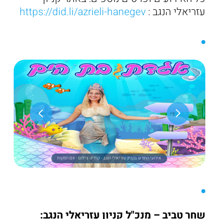
עזריאלי הנגב :
https://did.li/azrieli-hanegev
אירועי החודש בקניון עזריאלי הנגב - קרדיט צילום - זום הפקות
שחר טביב – מנכ"ל קניון עזריאלי הנגב: