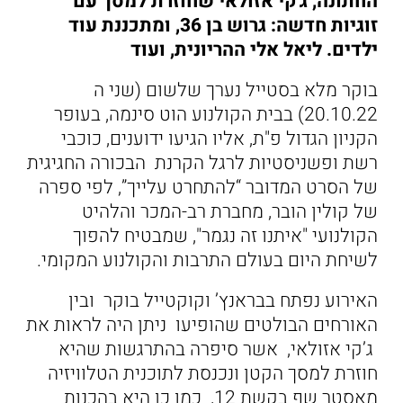
החתונה, ג'קי אזולאי שחוזרת למסך עם
זוגיות חדשה: גרוש בן 36, ומתכננת עוד
ילדים. ליאל אלי ההריונית, ועוד
בוקר מלא בסטייל נערך שלשום (שני ה
20.10.22) בבית הקולנוע הוט סינמה, בעופר
הקניון הגדול פ"ת, אליו הגיעו ידוענים, כוכבי
רשת ופשניסטיות לרגל הקרנת הבכורה החגיגית
של הסרט המדובר “להתחרט עלייך”, לפי ספרה
של קולין הובר, מחברת רב-המכר והלהיט
הקולנועי "איתנו זה נגמר", שמבטיח להפוך
לשיחת היום בעולם התרבות והקולנוע המקומי.
האירוע נפתח בבראנץ’ וקוקטייל בוקר ובין
האורחים הבולטים שהופיעו ניתן היה לראות את
ג’קי אזולאי, אשר סיפרה בהתרגשות שהיא
חוזרת למסך הקטן ונכנסת לתוכנית הטלוויזיה
מאסטר שף בקשת 12, כמו כן היא בהכנות