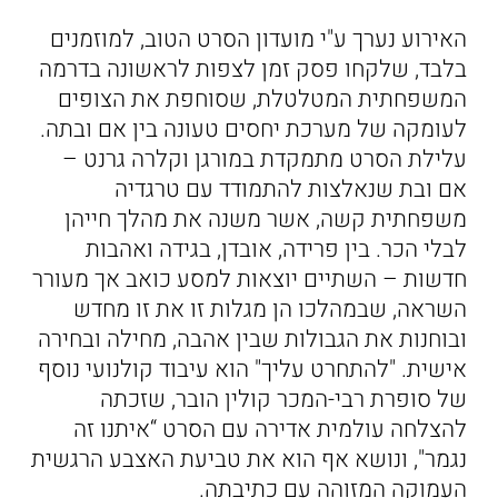
האירוע נערך ע"י מועדון הסרט הטוב, למוזמנים
בלבד, שלקחו פסק זמן לצפות לראשונה בדרמה
המשפחתית המטלטלת, שסוחפת את הצופים
לעומקה של מערכת יחסים טעונה בין אם ובתה.
עלילת הסרט מתמקדת במורגן וקלרה גרנט –
אם ובת שנאלצות להתמודד עם טרגדיה
משפחתית קשה, אשר משנה את מהלך חייהן
לבלי הכר. בין פרידה, אובדן, בגידה ואהבות
חדשות – השתיים יוצאות למסע כואב אך מעורר
השראה, שבמהלכו הן מגלות זו את זו מחדש
ובוחנות את הגבולות שבין אהבה, מחילה ובחירה
אישית. "להתחרט עליך" הוא עיבוד קולנועי נוסף
של סופרת רבי-המכר קולין הובר, שזכתה
להצלחה עולמית אדירה עם הסרט “איתנו זה
נגמר", ונושא אף הוא את טביעת האצבע הרגשית
העמוקה המזוהה עם כתיבתה.