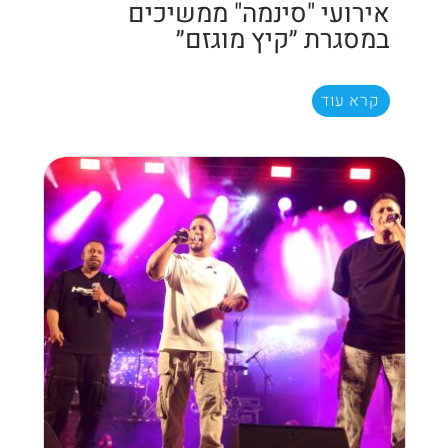
אירועי "סינמה" ממשיכים
במסגרת ״קיץ מוגזם״
קרא עוד