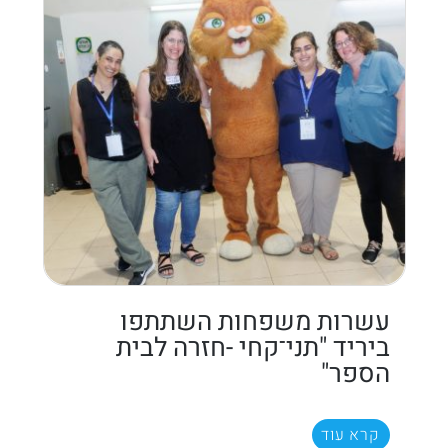
עשרות משפחות השתתפו
ביריד "תני־קחי -חזרה לבית
הספר"
קרא עוד