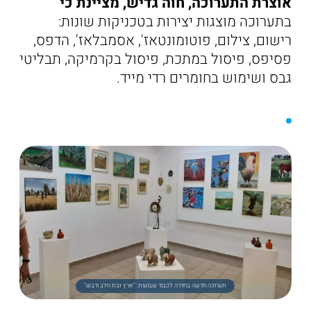
אוצרת התערוכה, חוה גדיש, מציינת כי
בתערוכה מוצגות יצירות בטכניקות שונות:
רישום, צילום, פוטומונטאז', אסמבלאז', הדפס,
פסיפס, פיסול במתכת, פיסול בקרמיקה, תבליטי
גבס ושימוש בחומרים רדי מייד.
תערוכה חדשה בחדרה לכבוד שבועות: "ארץ זבת חלב ודבש"