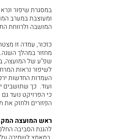
במסגרת שיפור ונרא
ומעוצבת במערב המוש
המושבה ולרווחת הת
מחזור במהלך השנה. 
שפ"ע של המועצה, בס
לשיפור נראות המרחב 
העמדות החדשות ירכזו
ועוד. כך שתושבים יו
כי הפרויקט נועד גם
הפזורים ולחזק את ת
ראש המועצה המקומי
להגנת הסביבה החלנו
במאמץ לשמירה על המר