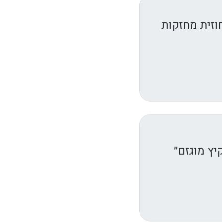
וזית מחזקות
יץ מוגזם״