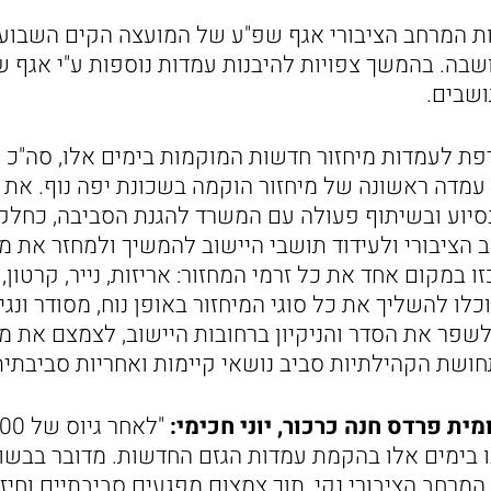
ות המרחב הציבורי אגף שפ"ע של המועצה הקים השבו
בה. בהמשך צפויות להיבנות עמדות נוספות ע"י אגף ש
ושבים.
עמדה ראשונה של מיחזור הוקמה בשכונת יפה נוף. את 
יוע ובשיתוף פעולה עם המשרד להגנת הסביבה, כחלק
הציבורי ולעידוד תושבי היישוב להמשיך ולמחזר את מגו
 במקום אחד את כל זרמי המחזור: אריזות, נייר, קרטון,
כלו להשליך את כל סוגי המיחזור באופן נוח, מסודר ונג
 לשפר את הסדר והניקיון ברחובות היישוב, לצמצם את 
חושת הקהילתיות סביב נושאי קיימות ואחריות סביבתית
ת פרדס חנה כרכור, יוני חכימי:
 בימים אלו בהקמת עמדות הגזם החדשות. מדובר בבשו
חב הציבורי נקי, תוך צמצום מפגעים סביבתיים וחיזוק