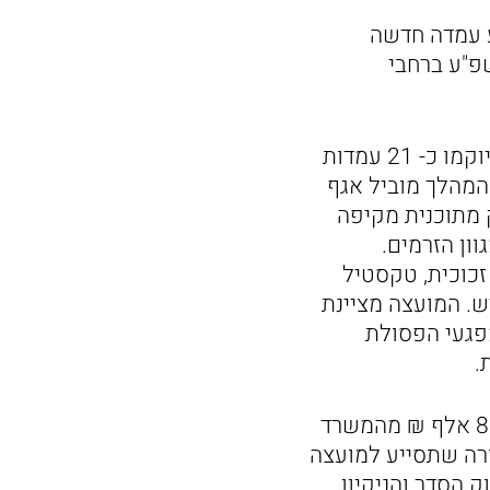
ע עמדה חדשה
פ"ע ברחבי
כזכור, עמדה זו מצטרפת לעמדות מיחזור חדשות המוקמות בימים אלו, סה"כ יוקמו כ- 21 עמדות
המהלך מוביל אגף
 מתוכנית מקיפה
ון הזרמים.
 זכוכית, טקסטיל
יש. המועצה מציינת
מפגעי הפסולת
.
"לאחר גיוס של 800 אלף ₪ מהמשרד
רה שתסייע למועצה
 הסדר והניקיון