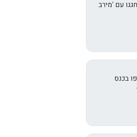
גגו עם 'מירב
ו בכנס