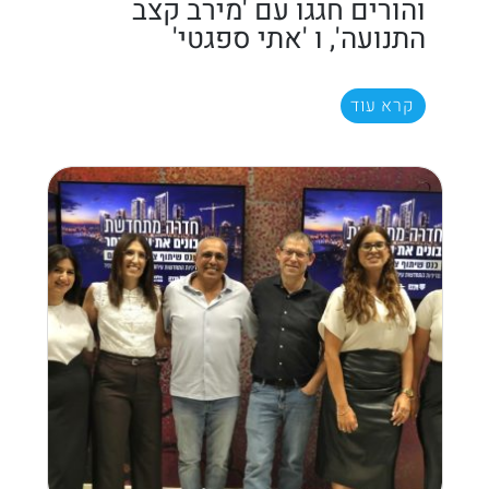
והורים חגגו עם 'מירב קצב
התנועה', ו 'אתי ספגטי'
קרא עוד