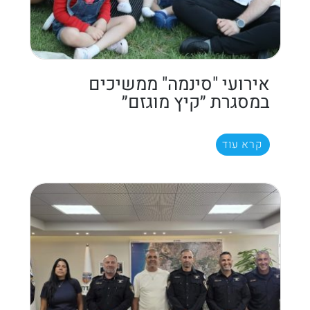
אירועי "סינמה" ממשיכים
במסגרת ״קיץ מוגזם״
קרא עוד