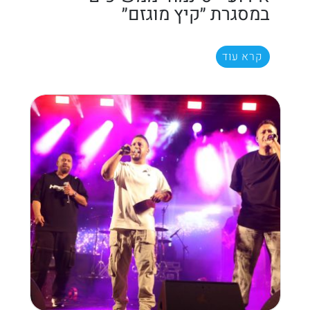
במסגרת ״קיץ מוגזם״
קרא עוד