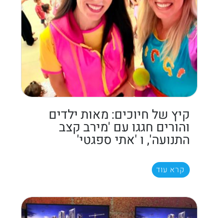
קיץ של חיוכים: מאות ילדים
והורים חגגו עם 'מירב קצב
התנועה', ו 'אתי ספגטי'
קרא עוד