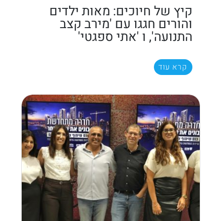
קיץ של חיוכים: מאות ילדים
והורים חגגו עם 'מירב קצב
התנועה', ו 'אתי ספגטי'
קרא עוד