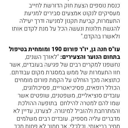
כנסת נוספים הצעת חוק הדורשת לחייב
מעסיקים לנקוט אמצעים סבירים למניעת
התעמרות, קביעת תקנון למניעה ודרך יעילה
להגשת תלונות ונעשה הכל על מנת לקדם אותו
ולאשרו בהקדם."
עו"ס חנה גן, יו"ר פורום 190 ומומחית בטיפול
בתחום הנוער והצעירים:
"לאורך השנים,
נחשפנו למקרים רבים של פגיעה בעובדים, אשר
חוו התעמרות של ממש במסגרת מקום עבודתם.
כתוצאה מכך הוחלט על הקמת פורום מומחים
הכולל רופאים, פסיכיאטריים, פסיכולוגים,
עובדים סוציאליים, משפטנים, שופטים אשר
שמו להם למטרה להילחם בתופעה ההולכת
והמתרחבת ולהוביל למיגורה. לצערנו, עדיין לא
מדברים עליה מספיק. עובדים רבים משלמים
מחיר בריאותי, וכלכלי, אך חמור לא פחות מכך