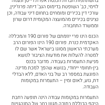
בהשתתפות חברות הכנסת אפרת רייטן ונעמה
לזימי, כב' השופטת בדימוס הגב' דיתה פרוז'ינין,
עורכי דין בכירים ומומחים בתחום דיני עבודה, וכן
נציגים בכירים מהמועצה המקומית דרום שרון
וממשרד התחבורה.
הכנס הינו פרי יוזמתם של פורום 190 והמכללה
האקדמית כנרת. פורום 190 הינו הפורום הרב
מערכתי הראשון מסוגו בישראל אשר שם לו
למטרה להעלות את מודעות הציבור לנושא
מניעת התעמרות בעבודה. מדובר בכנס
בין-תחומי ייחודי, בנושא שהפך למכת מדינה
הפוגעת במספר רב של בני האדם, ללא הבדלי
דת, גזע, לאום ומין – התעמרות במקומות
העבודה.
התעמרות במקומות עבודה הינה תופעה רחבת
היקף הכוללת בתוכה מגוון רחב של התנהגויות