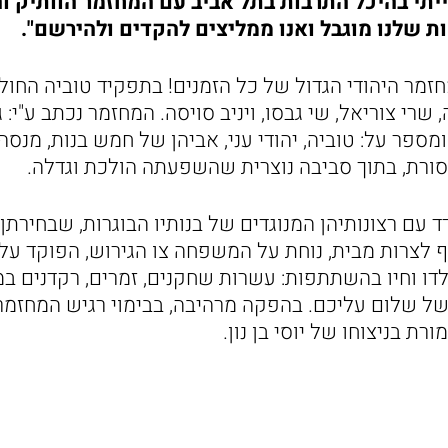
ייתי בהיכל התרבות בתל אביב עם המחזמר הוותיק ו
ת שלנו מוגבל ואנו ממליצים להקדים ולהירשם".
זמר היהודי הגדול של כל הזמנים! בתפקיד טוביה החולב
שרי צוריאל, שי גבסו, ויניב סויסה. המחזמר נכתב ע"י: ג
מספר על: טוביה, יהודי עני, אביהן של חמש בנות, מנ
סורת, בתוך סביבה נוצרית שהשפעתה הולכת וגדלה.
עם רצונותיהן המנוגדים של בנותיו הבוגרות, שבחירתן 
ף לצרות מבית, נוחת על המשפחה צו הגירוש, הפוקד על 
ולדו וחיו בהשתתפות: עשרות שחקנים, זמרים, רקדנים 
של שלום עליכם. בהפקה מרהיבה, בבימוי רגיש המחזמ
רת בניצוחו של יוסי בן נון.