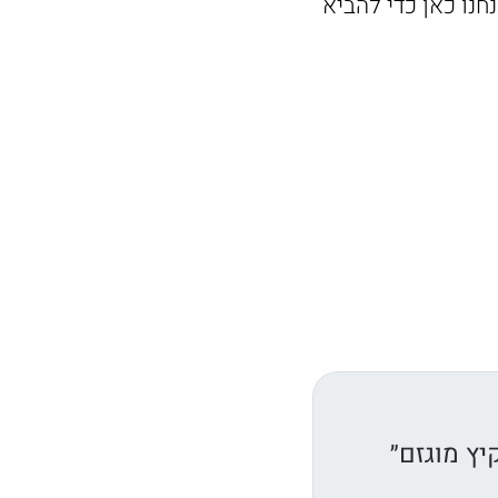
חנו כאן כדי להביא
יץ מוגזם״