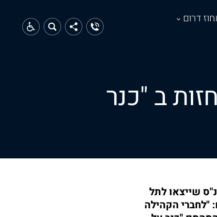
חוז דרום
זות ב "כנר
"ס שייצאו לתל
: "לחברי הקהילה