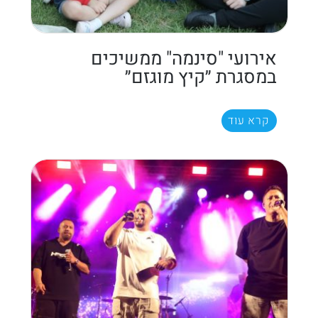
אירועי "סינמה" ממשיכים
במסגרת ״קיץ מוגזם״
קרא עוד