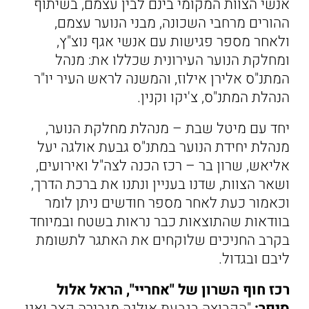
אנשי הצוות המקומי בינם לבין עצמם, בשיתוף
ההורים מרחבי השכונה, מבני הנוער עצמם,
ולאחר מספר פגישות עם אנשי אגף נוצ"ץ,
ומחלקת הנוער העירונית שכללו את: מנהל
המתנ"ס אלירן אילוז, והמשנה לראש העיר יו"ר
הנהלת המתנ"ס, צ'יקו וקנין.
יחד עם מיטל שבת – מנהלת מחלקת הנוער,
מנהלת יחידת הנוער במתנ"ס גבעת אולגה יעל
אליאש, שרון בר – רכז הכנה לצה"ל ואירועים,
ושאר הצוות, שדנו בעניין ונתנו את ברכת הדרך,
וכאמור כעת לאחר מספר חודשים ניתן לומר
בוודאות שהתוצאות כבר נראות בשטח ובמיוחד
בקרב החניכים שלוקחים את האתגר לתשומת
ליבם ובגדול.
רכז חוף השרון של "אחריי", הראל אלול
סיפר:
"הקבוצה בגבעת אולגה מגבירה קצב ואנו