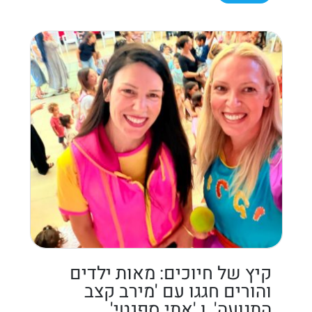
קיץ של חיוכים: מאות ילדים
והורים חגגו עם 'מירב קצב
התנועה', ו 'אתי ספגטי'