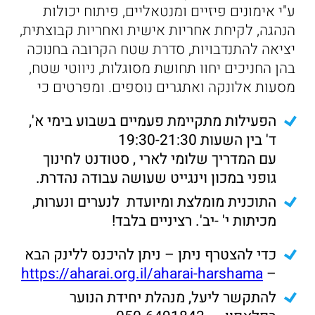
ע"י אימונים פיזיים ומנטאליים, פיתוח יכולות
הנהגה, לקיחת אחריות אישית ואחריות קבוצתית,
יציאה להתנדבויות, סדרת שטח הקרובה בחנוכה
בהן החניכים יחוו תחושת מסוגלות, ניווטי שטח,
מסעות אלונקה ואתגרים נוספים. ומפרטים כי
הפעילות מתקיימת פעמיים בשבוע בימי א',
ד' בין השעות 19:30-21:30
עם המדריך שלומי לארי , סטודנט לחינוך
גופני במכון וינגייט שעושה עבודה נהדרת.
התוכנית מומלצת ומיועדת לנערים ונערות,
מכיתות י' -יב'. רציניים בלבד!
כדי להצטרף ניתן – ניתן להיכנס ללינק הבא
https://aharai.org.il/aharai-harshama
–
להתקשר ליעל, מנהלת יחידת הנוער