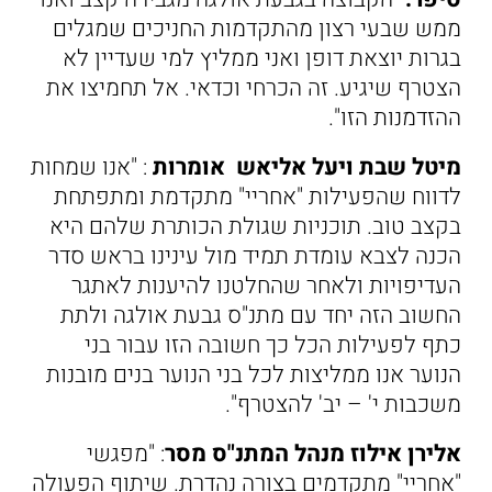
ממש שבעי רצון מהתקדמות החניכים שמגלים
בגרות יוצאת דופן ואני ממליץ למי שעדיין לא
הצטרף שיגיע. זה הכרחי וכדאי. אל תחמיצו את
ההזדמנות הזו".
מיטל שבת ויעל אליאש אומרות
: "אנו שמחות
לדווח שהפעילות "אחריי" מתקדמת ומתפתחת
בקצב טוב. תוכניות שגולת הכותרת שלהם היא
הכנה לצבא עומדת תמיד מול עינינו בראש סדר
העדיפויות ולאחר שהחלטנו להיענות לאתגר
החשוב הזה יחד עם מתנ"ס גבעת אולגה ולתת
כתף לפעילות הכל כך חשובה הזו עבור בני
הנוער אנו ממליצות לכל בני הנוער בנים מובנות
משכבות י' – יב' להצטרף".
אלירן אילוז מנהל המתנ"ס מסר
: "מפגשי
"אחריי" מתקדמים בצורה נהדרת. שיתוף הפעולה