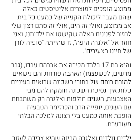
העסיסיים, הפירות האלה שהיו נגישים לכל בית
ממוצע הופכים למוצרים אליטיסטים כאלה
שהם מעבר ליכולת הקנייה של כמעט כל בית
אב ממוצע, ואולי זה הים, אולי זה סתם רצון שלי
לחזור לפנינים האלה שקישטו את ילדותנו, ואני
חוזר אל "אלגרה היפה", זו שהייתה "סופיה לורן
של חיינו הצעירים".
והיא בת 17 בלבד מכירה את אברהם עבדו, (גבר
מרשים, לכשעצמו) האהבה פורחת והם נישאים
למורת רוחם של בחורי השכונה שרואים בעיניים
כלות איך נסיכת השכונה חומקת להם מבין
האצבעות, השנים חולפות ואלגרה רק משתבחת
עם השנים, יופייה הרב והכרזימה הטבעית
הופכת אותה כמעט בלי רצונה למלכה הבלתי
מעורערת.
ילדים נולדים ואלגרה מבינה שהיא צריכה לעזור