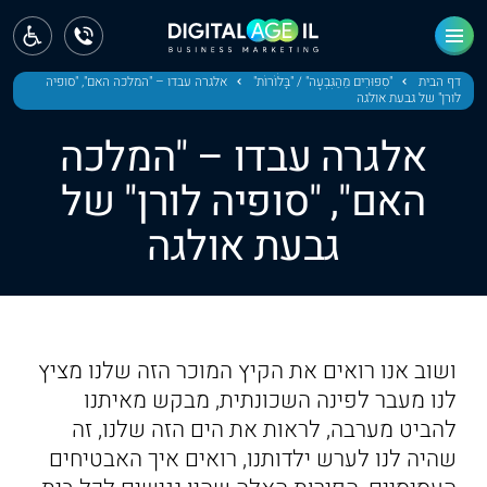
ראשי
חדשות
דף הבית
"סִפּוּרִים מֵהַגִּבְעָה" / "בָּלֹוֹרוֹת"
אלגרה עבדו – "המלכה האם", "סופיה
לורן" של גבעת אולגה
מחוז צפון
אלגרה עבדו – "המלכה
מחוז חיפה
האם", "סופיה לורן" של
גבעת אולגה
מחוז מרכז
מחוז דרום
ירושלים
ושוב אנו רואים את הקיץ המוכר הזה שלנו מציץ
תל אביב
לנו מעבר לפינה השכונתית, מבקש מאיתנו
להביט מערבה, לראות את הים הזה שלנו, זה
שהיה לנו לערש ילדותנו, רואים איך האבטיחים