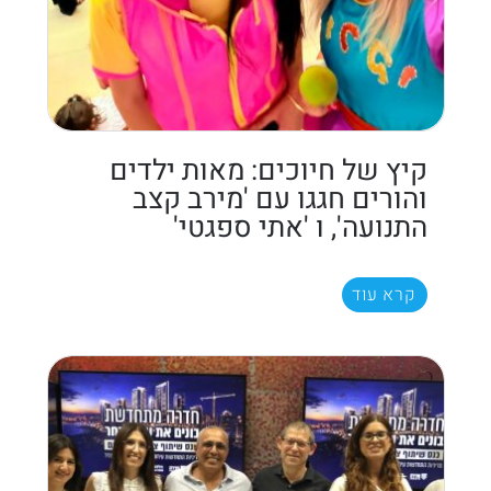
קיץ של חיוכים: מאות ילדים
והורים חגגו עם 'מירב קצב
התנועה', ו 'אתי ספגטי'
קרא עוד