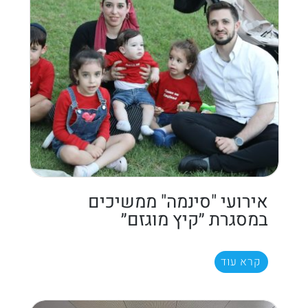
אירועי "סינמה" ממשיכים
במסגרת ״קיץ מוגזם״
קרא עוד