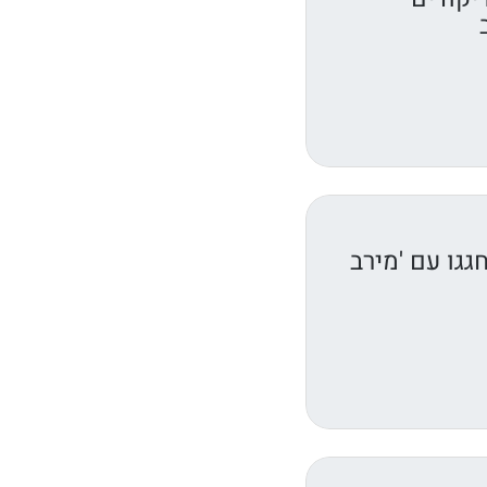
גגו עם 'מירב