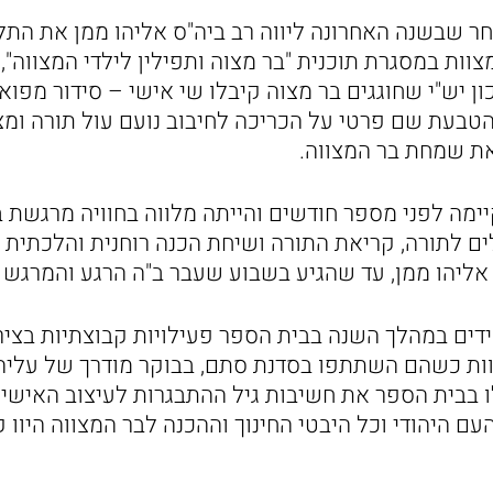
ר שבשנה האחרונה ליווה רב ביה"ס אליהו ממן את התל
וות במסגרת תוכנית "בר מצוה ותפילין לילדי המצווה"
כון יש"י שחוגגים בר מצוה קיבלו שי אישי – סידור מפו
טבעת שם פרטי על הכריכה לחיבוב נועם עול תורה ומצ
ת שמחת בר המצווה.
מה לפני מספר חודשים והייתה מלווה בחוויה מרגשת 
ם לתורה, קריאת התורה ושיחת הכנה רוחנית והלכתית 
אליהו ממן, עד שהגיע בשבוע שעבר ב"ה הרגע והמרגש ו
דים במהלך השנה בבית הספר פעילויות קבוצתיות בציר 
וות כשהם השתתפו בסדנת סתם, בבוקר מודרך של עליה 
 בבית הספר את חשיבות גיל ההתבגרות לעיצוב האישיו
ם היהודי וכל היבטי החינוך וההכנה לבר המצווה היוו