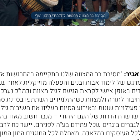
מסיבת בר מצווה מרגשת לתלמידי תיכון יש"י
אביר:
"מסיבת בר המצווה שלנו התקיימה בהתרגשות א
מרגש של לימוד אבות ובנים והפעלה מוזיקלית לאחר ש
ם באופן אישי לקראת הגיעם לגיל מצוות וכמו"כ נערכו
החיבור לתורה ולמצוות כשהתלמידים השתתפו בסדנת סת
פעילויות שונות ובאירוע הסיום העלינו את חשיבות גיל
 שרשרת הדרות של העם היהודי – מנבד חשוב מאוד ב
גברים בוגרים שכל עתידם בע"ה לפניהם. יישר כח לרב מ
ולכל העוסקים במלאכה. מאחלת לכל החוגגים המון המון,