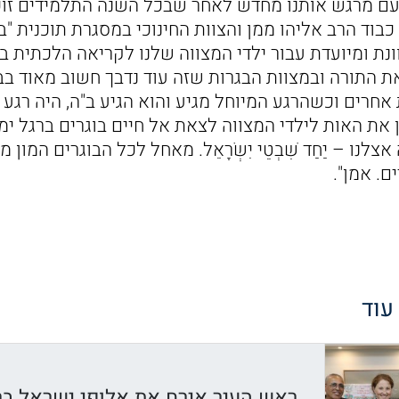
ם מרגש אותנו מחדש לאחר שבכל השנה התלמידים זוכי
בוד הרב אליהו ממן והצוות החינוכי במסגרת תוכנית "בר
ונת ומיועדת עבור ילדי המצווה שלנו לקריאה הלכתית ב
ת התורה ובמצוות הבגרות שזה עוד נדבך חשוב מאוד בב
 אחרים וכשהרגע המיוחל מגיע והוא הגיע ב"ה, היה רגע
ת האות לילדי המצווה לצאת אל חיים בוגרים ברגל ימי
צלנו – יַחַד שִׁבְטֵי יִשְׂרָאֵל. מאחל לכל הבוגרים המון
ם. אמן".
 עוד
ראש העיר אירח את אלופי ישראל בר