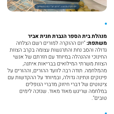
יום הוקרה מרגש ב "תיכון יש"י כמו במשפחה
מנהלת בית הספר הגברת חגית אביר
משתפת:
"יום ההוקרה למורים רשם הצלחה
גדולה והסב נחת והתרגשות עצומה בקרב הצוות
החינוכי וההנהלה במיוחד עם חזרתם של אנשי
הצוות משרתי המילואים בבריאות איתנה,
מהמלחמה. תודה רבה לוועד ההורים, וההורים על
פינוקים ונתינה גדולה, ובמיוחד על ההקדשות עם
ציטוטים של דברי חיזוק מדברי הנופלים
במלחמה שריגש מאוד מאוד. שנזכה לימים
טובים".