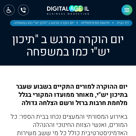
ראשי
חדשות
דף הבית
חדשות מוניציפאליות
יום הוקרה מרגש ב "תיכון יש"י כמו במשפחה
יום הוקרה מרגש ב "תיכון
מחוז צפון
יש"י כמו במשפחה
מחוז חיפה
מחוז מרכז
מחוז דרום
יום ההוקרה למורים התקיים בשבוע שעבר
ירושלים
בתיכון יש"י, מאוחר ממועדו המקורי בגלל
מלחמת חרבות ברזל ורשם הצלחה גדולה
תל אביב
באירוע המסורתי והמעצים נכחו בבית הספר: כל
המורים, ואנשי הצוות החינוכי וההנהלה
האדמיניסטרטיבית כולל כל מי ששב משירות