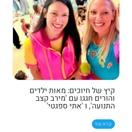
קיץ של חיוכים: מאות ילדים
והורים חגגו עם 'מירב קצב
התנועה', ו 'אתי ספגטי'
קרא עוד