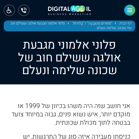
ראשי
חדשות
דף הבית
"סִפּוּרִים מֵהַגִּבְעָה" / "בָּלֹוֹרוֹת"
פלוני אלמוני מגבעת אולגה ששילם חוב
של שכונה שלימה ונעלם
מחוז צפון
פלוני אלמוני מגבעת
מחוז חיפה
אולגה ששילם חוב של
שכונה שלימה ונעלם
מחוז מרכז
מחוז דרום
ירושלים
אני חושב שזה היה משהו בכיוון של 1999 או
תל אביב
מוקדם יותר, איש נשוא פנים, גבוה במיוחד צועד
בבטחה לתוך מכולת שכונתית.
כניסתו מעבירה איזה סוג של התרגשות, יש