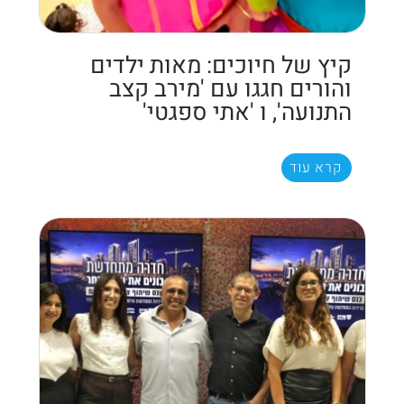
קיץ של חיוכים: מאות ילדים
והורים חגגו עם 'מירב קצב
התנועה', ו 'אתי ספגטי'
קרא עוד