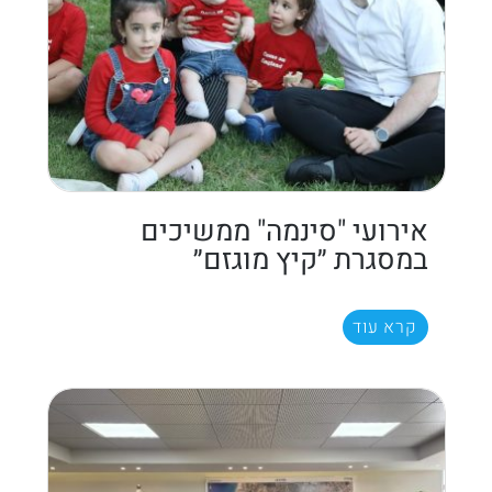
אירועי "סינמה" ממשיכים
במסגרת ״קיץ מוגזם״
קרא עוד