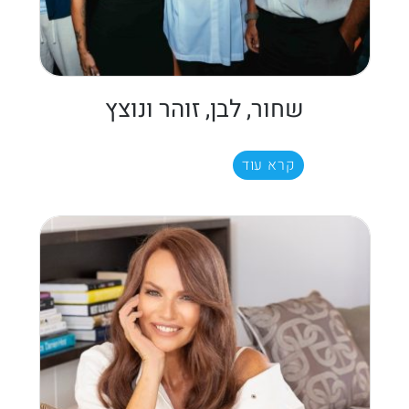
שחור, לבן, זוהר ונוצץ
קרא עוד