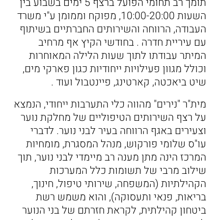
תומך רב תחומי הפועל ברצף 5 ימים בשבוע בין
השעות 10:00-20:00, מפוקח וממומן ע"י משרד
העבודה, הרווחה והשירותים החברתיים בשיתוף
עם עיריית חדרה . בחודשי הקיץ אף מרחיב
המיתר עבודתו לתוך שעות הלילה המאוחרות
וכולל מגוון פעילויות ייחודיות כגון פארקי מים,
שיט ביאכטה, קארטינג, פיינטבול ועוד .
מית"ר "נירים" מהווה כלי התערבות ייחודי, הנמצא
על רצף השירותים הטיפוליים של מחלקת נוער
וצעירים באגף הרווחה בעיר לבני נוער. לדברי
עו"ס שלומי פורקוש, מנהל המסגרת, מומחיות
המרכז הינה מתן מענה רב מיימדי לבני נוער, תוך
שילוב מרבי של תשומות כלל המערכות
הקהילתיות (המשפחה, שירותי טיפול, חינוך,
בריאות, פנאי ותעסוקה), והוא משמש רשת
ביטחון קהילתית, לקראת חזרתם של בני הנוער