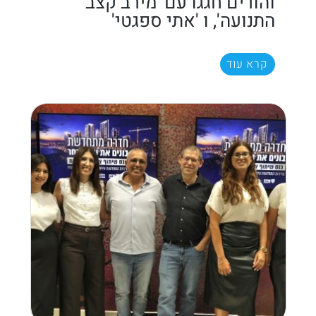
והורים חגגו עם 'מירב קצב
התנועה', ו 'אתי ספגטי'
קרא עוד