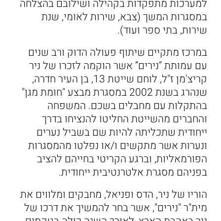
למערכות מתפקדות בקהילה ושילובם בהצלחה
במסגרות המשך (צבא, שירות לאומי, שנת
שירות, בתי ספר ועוד).
במרכז מתקיים שיתוף פעולה הדוק ורב שנים
עם עמותת “נירים” אשר הוקמה לזכרו של ניר
קריצ'מן ז"ל, לוחם שייטת 13, בן העיר חדרה,
שנהרג בשנת 2002 במסגרת מבצע "חומת מגן"
בהתקלות עם מחבלים בשכם. המשפחה
והחברים מהשייטת החליטו להנציחו בדרך
ייחודית שתכליתה להיות שם בשביל נערים
ונערות אשר מתקשים ו/או נפלטו מהמסגרות
הפורמאליות, וברגע הקריטי בחייהם להציב
בפניהם מסגרת אלטרנטיבית ייחודית.
הוריו של ניר, הדס ופניאל, מחבקים ומלווים את
מית"ר "נירים", אשר בחר להמשיך את דרכו של