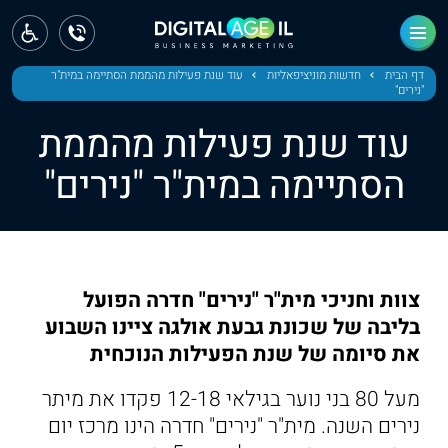
ראשי
חדשות
דף הבית
חדשות מוניציפאליות
עוד שנת פעילות מהממת הסתיימה במית"ר
"נירים"
מחוז צפון
עוד שנת פעילות מהממת
מחוז חיפה
הסתיימה במית"ר "נירים"
מחוז מרכז
מחוז דרום
צוות וחניכי מית"ר "נירים" חדרה הפועל
ירושלים
בליבה של שכונת גבעת אולגה ציינו השבוע
את סיומה של שנת הפעילות הנוכחית
תל אביב
מעל 80 בני נוער בגילאי 12-18 פקדו את מיתר
נירים השנה. מית"ר "נירים" חדרה הינו מרכז יום