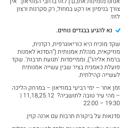
אנחנו מזמינות אתכם.ן לזוז ברחבי המוזיאון. אין
צורך בניסיון או רקע במחול, רק סקרנות ורצון
לזוז.
נא להגיע בבגדים נוחים.
שקד מוכיח היא כוריאוגרפית, רקדנית,
מוזיקאית, מנהלת אמנותית ("הסדנא לאמנות
ברמת אליהו"), וממייסדות 'תנועת תרבות'. שקד
פועלת כאמנית בציר שבין עשייה אמנותית
לעשייה קהילתית.
זמן אחר – ימי רביעי במוזיאון – במרחק הליכה
– מהי עיר טובה לתושביה? 11,18,25.12 |
19:30 – 22:00
סדנאות על ביקורת תרבות עם ארנה קזין.