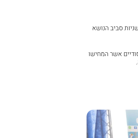
שניות סביב הנושא
 עבודתם של תלמידים מכ-30 בתי ספר יסודיים אשר המחישו