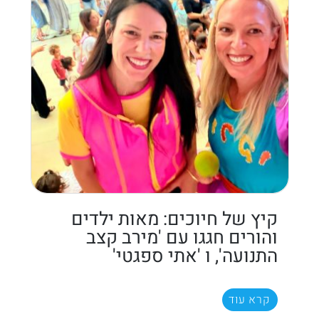
קיץ של חיוכים: מאות ילדים
והורים חגגו עם 'מירב קצב
התנועה', ו 'אתי ספגטי'
קרא עוד