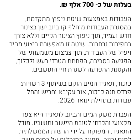
בעלות של כ- 700 אלף ₪.
העבודות באמצעות שיטת ניפוץ מתקדמת,
במסגרת העבודות מוחלף קו ביוב ישן בצינור
חדש ועמיד, תוך ניפוץ הצינור הקיים וללא צורך
בחפירות נרחבות. שיטה זו מאפשרת ביצוע מהיר
ויעיל של העבודות, תוך צמצום משמעותי של
הפגיעה בסביבה, הפחתת מטרדי רעש ולכלוך,
והקטנת ההפרעה לשגרת חיי התושבים.
כזכור, תאגיד המים הוקם בשיתוף 3 רשויות:
פרדס חנה כרכור, אור עקיבא וחריש והחל
עבודות בתחילת ינואר 2026.
העברת משק המים והביוב לתאגיד היא צעד
מקצועי והכרחי לטובת היישוב ותושביו. מודל
התאגיד, המפוקח על ידי הרשות הממשלתית
למים וביוב, מחייב התנהלות על בסיס משק