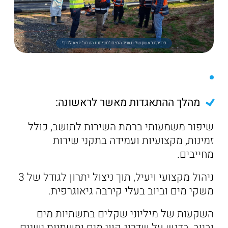
פרויקט ראשון של תאגיד המים "מעיינות הטבע" יוצא לדרך!
מהלך ההתאגדות מאשר לראשונה:
שיפור משמעותי ברמת השירות לתושב, כולל
זמינות, מקצועיות ועמידה בתקני שירות
מחייבים.
ניהול מקצועי ויעיל, תוך ניצול יתרון לגודל של 3
משקי מים וביוב בעלי קירבה גיאוגרפית.
השקעות של מיליוני שקלים בתשתיות מים
וביוב, בדגש על שדרוג קווי מים ותשתיות ישנים