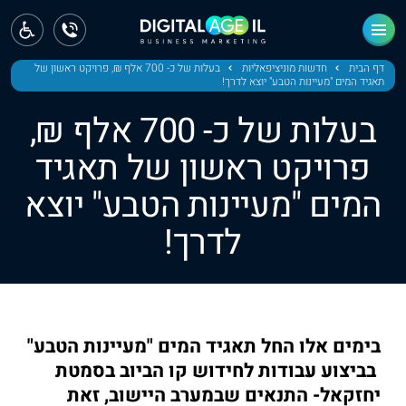
ראשי
חדשות
דף הבית
חדשות מוניציפאליות
בעלות של כ- 700 אלף ₪, פרויקט ראשון של
תאגיד המים "מעיינות הטבע" יוצא לדרך!
מחוז צפון
בעלות של כ- 700 אלף ₪,
מחוז חיפה
פרויקט ראשון של תאגיד
המים "מעיינות הטבע" יוצא
מחוז מרכז
לדרך!
מחוז דרום
ירושלים
תל אביב
בימים אלו החל תאגיד המים "מעיינות הטבע"
בביצוע עבודות לחידוש קו הביוב בסמטת
יחזקאל- התנאים שבמערב היישוב, זאת