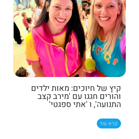
קיץ של חיוכים: מאות ילדים
והורים חגגו עם 'מירב קצב
התנועה', ו 'אתי ספגטי'
קרא עוד