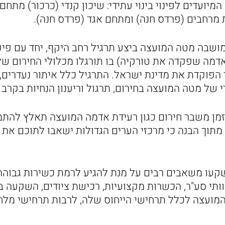
מיועדים לפינוי בינוי עתידי: שיכון קנדי (כרכור) מתחם
מרחבים (פרדס חנה) ומתחם אגד (פרדס חנה).
מושבה מטה המועצה ביצע תרגיל רחב היקף, יחד עם פי
אדמה שפקדה את טורקיה) בו תורגלו מכלולי החירום של
הפוקדת את מדינת ישראל. התרגיל כלל איתור נעדרים, 
של מטה המועצה בחירום, תרגול וריענון הנחיות בקרב 
מן משבר חירום כגון רעידת אדמה המועצה תאלץ להתמו
מתוך הבנה כי מרכזי הערים הגדולות ישאבו לתוכם את 
שקעו משאבים רבים על מנת להגיע לרמת כשירות גבוה
ותי סע"ר, הכשרות מקצועיות, רכישת ציודים, השקעה ב
מועצה לכלל תרחישי הייחוס שלה, לרבות תרחישי מלח