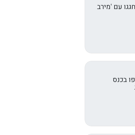
גגו עם 'מירב
ו בכנס