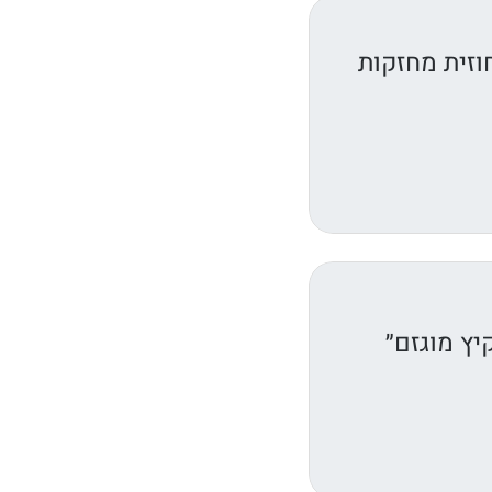
וזית מחזקות
יץ מוגזם״