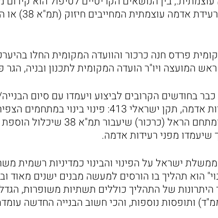
צמתית., בין הנושאים הקריטיים לטיפול הוא קידום מת
שאינם עמידים בפני רע
ומית פרדס חנה כרכור והוועדה המקומית החלו בהיערכות
אש המועצה ויו"ר הועדה המקומית לתכנון ובניה, הגר פרי
בר בחודשים הקרובים לביצוע ויעמדו עם סיום הבנייה/ 
עמידות מבנים ברעידות אדמה, תקן ישראלי 413: פינוי ב
למרחב (פרדס חנה) ומתחם הראל (כרכור) שיע
 שיעמדו מפני רעידות אדמה.
 הכריזה ממשלת ישראל על הפינוי והבינוי כמדיניות רשמית מש
נוי" הוא תהליך בו הורסים למעשה מבנים ישנים מאוד ו
היתרונות של התהליך כוללים תשתיות משופרות, הגדל
"ד) ותופסות נוספות, והכי חשוב הבנייה החדשה עומדת