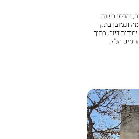
ם ברחוב הצפירה ובדרך למרחב שהוקמו לפני מעלה מ- 50 שנה, יהרסו בשנה
ה וכמובן בתקן
הבנייה הנהוג כיום. סה"כ יוקמו במתחם הצפירה 4 מבנים בני 5 קומות עם 80 יחידות דיור. בתוך
חמים הנ"ל.