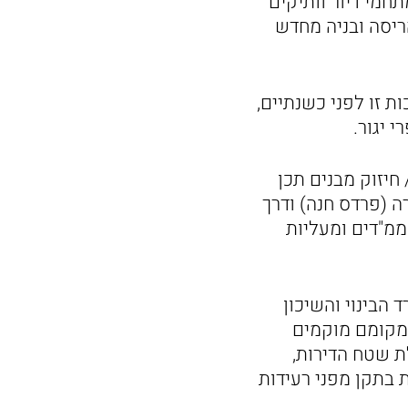
חמי דיור וותיקים
ידת אדמה עוצמתית המחייבים חיזוק (תמ"א 38) או הריסה ובניה מחדש
 זו לפני כשנתיים,
 יגור.
חיזוק מבנים תכן
ינוי במתחמים הצפירה (פרדס חנה) ודרך
בור תמ"א 38 שיכלול הוספת ממ"דים ומעליות
רד הבינוי והשיכון
במקומם מוקמים
ת שטח הדירות,
 בתקן מפני רעידות