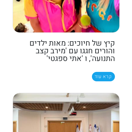
קיץ של חיוכים: מאות ילדים
והורים חגגו עם 'מירב קצב
התנועה', ו 'אתי ספגטי'
קרא עוד