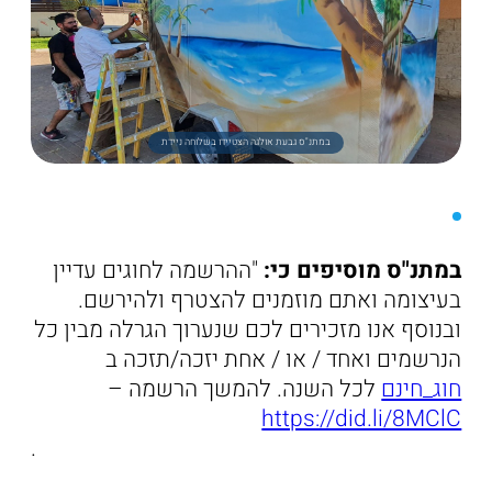
במתנ"ס גבעת אולגה הצטיידו בשלוחה ניידת
במתנ"ס מוסיפים כי:
"ההרשמה לחוגים עדיין
בעיצומה ואתם מוזמנים להצטרף ולהירשם.
ובנוסף אנו מזכירים לכם שנערוך הגרלה מבין כל
הנרשמים ואחד / או / אחת יזכה/תזכה ב
חוג_חינם
לכל השנה. להמשך הרשמה –
https://did.li/8MClC
.