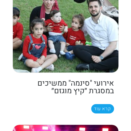
אירועי "סינמה" ממשיכים
במסגרת ״קיץ מוגזם״
קרא עוד