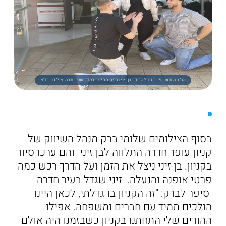
הג'וב החדש של בן זיני? הכוכב בן זיני נתפס ממלצר בקניון עופר חדרה. צילום - יח"צ
בסוף הצילומים שלומי ברק מנהל השיווק של
קניון עופר חדרה התלווה לבן זיני והם ערכו סיור
בקניון. בן זיני ניצל את הזמן ועל הדרך רכש כמה
פרטי אופנה והנעלה. זיני שגדל בעיר חדרה
סיפר לברק: "זה הקניון בו גדלתי, לכאן היינו
הולכים תמיד עם חברים ומשפחה. אפילו
ההורים שלי התחתנו בקניון כשבזמנו היה אולם