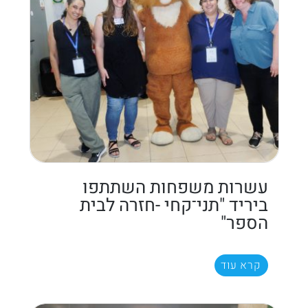
עשרות משפחות השתתפו
ביריד "תני־קחי -חזרה לבית
הספר"
קרא עוד