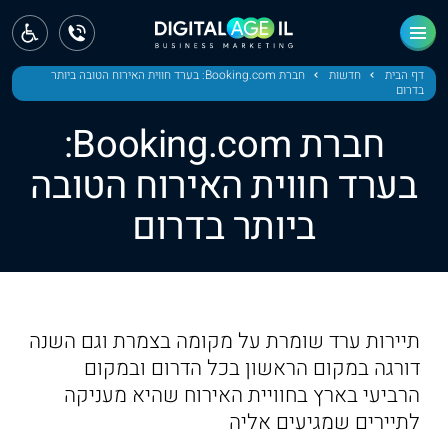
ראשי
חדשות
דף הבית
חדשות
חברת Booking.com: בערד חווית האירוח הטובה ביותר
בדרום
מחוז צפון
חברת Booking.com:
מחוז חיפה
בערד חווית האירוח הטובה
ביותר בדרום
מחוז מרכז
מחוז דרום
ירושלים
תיירות ערד שומרת על מקומה בצמרת וגם השנה
תל אביב
דורגה במקום הראשון בכל הדרום ובמקום
הרביעי בארץ בחוויית האירוח שהיא מעניקה
לתיירים שמגיעים אליה