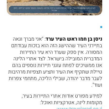
חברת Booking.com בערד חווית האירוח הטובה ביותר בדרום. בתמונה: מצפור מואב ! צילום - דורון
אורגיל
ניסן בן חמו ראש העיר ערד
: "אני מברך וגאה
בתיירני העיר שההישג הזה הוא בזכות עבודתם
המסורה. אין ספק שערד היא עיר התיירות
המדברית המובילה בישראל. לצד אתרי הלינה
אנו ממשיכים לפתח עוגני תיירות נוספים בהם
טיילת שתקיף את העיר ותציע תצפיות מרהיבות
לעבר מדבר יהודה, שבילי הליכה, מתחמי צפרות
ועוד".
למידע מפורט אודות אתרי התיירות בעיר,
מקומות לינה, אטרקציות ואוכל: