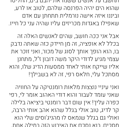
תחשבו על אנשים ששמו את יהבם בים, החליטו
שהוא הים יהיה הפרנסה שלהם, לטוב או לרע,
וביננו איזה אישה נורמלית תתחתן עם אדם
שאפילו באגדות מכריזים עליו שהיה עני כל חייו.
אבל אני ככה חושב, שהים לאנשים האלה זה
בכלל לא אופציה, זה מן חיידק כזה שאתה נדבק
בו, הוא הופך אותך לסוג של מכור, ואני זוכר את
עצמי מגיע לדודי היקר משה דובון ז"ל, מתחנן
אליו שייקח אותי לאחד ממסעות הדיג שלו, והוא
מסתכל עלי, חלאס רפי, זה לא בשבילך!
ואני עיניי נוצצות מלאות רומנטיקה על החוויה
שאני עומד לעבור והוא דודי האהוב אומר לי, רפי
כפרה עליך! אין שום דבר רומנטי ביציאה בלילה
קר לדיג, טוב אולי בגלל שהוא אהב אותי הרבה,
ואולי גם בגלל שנמאס לו מהניג'וסים שלי הוא
מסכים, בוא נסכם את האירוע הזה במילה אחת,