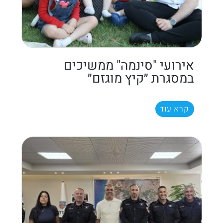
אירועי "סינמה" ממשיכים
במסגרת ״קיץ מוגזם״
קרא עוד