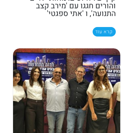
והורים חגגו עם 'מירב קצב
התנועה', ו 'אתי ספגטי'
קרא עוד