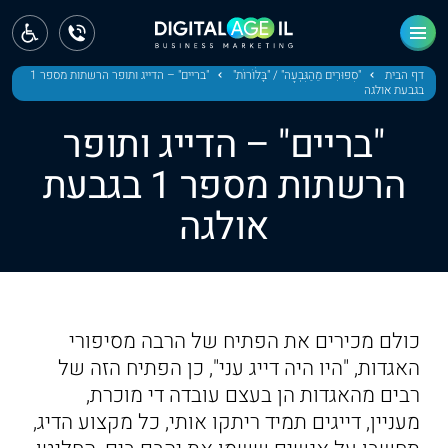
ראשי
חדשות
דף הבית
"סִפּוּרִים מֵהַגִּבְעָה" / "בָּלֹוֹרוֹת"
"בריים" – הדייג ותופר הרשתות מספר 1
בגבעת אולגה
מחוז צפון
"בריים" – הדייג ותופר
מחוז חיפה
הרשתות מספר 1 בגבעת
אולגה
מחוז מרכז
מחוז דרום
ירושלים
כולם מכירים את הפתיח של הרבה מסיפורי
תל אביב
האגדות, "היו היה דייג עני", כן הפתיח הזה של
רבים מהאגדות הן בעצם עובדה די מוכרת,
מעניין, דייגים תמיד ריתקו אותי, כל מקצוע הדיג,