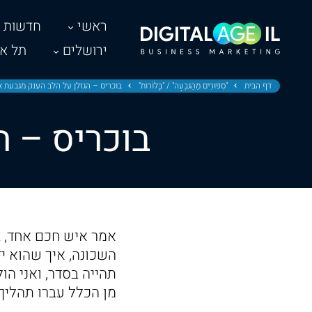
ראשי
חדשות
ירושלים
תל אב
דף הבית
"סִפּוּרִים מֵהַגִּבְעָה" / "בָּלֹוֹרוֹת"
בוכריס – הגזלן על הלב הענק מגבעת א
בוכריס – ה
אמר איש חכם אחד, ב
השכונה, איך שהוא י
תהייה בסדר, ואני הול
מן הכלל עברו תהליך