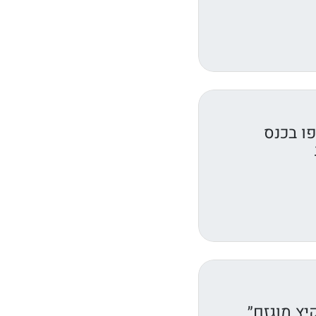
ו בכנס
יץ מוגזם״