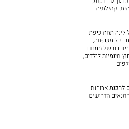
האירועים יערכו ביום חמישי הקרוב, החל ב-17:00 ועד בוקר יום שישי למחרת. תוך 10 דקות,
 לחוויה משפחתית וקהילתית
 לינה תחת כיפת
תי. כל משפחה,
מיוחדת של מתחם
ץ חינמיות לילדים,
לפים
 להכנת ארוחות
התנאים הדרושים