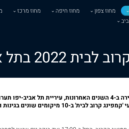
מחוז צפון
מחוז חיפה
מחוז מרכז
מ
יב
ת 2022 בתל אביב יפו
לאור ההיענות האדירה ב-4 השנים האחרונות, עיריית תל אביב-יפו
החמישית את אירועי 'קמפינג קרוב לבית' ב-10 מיקומ