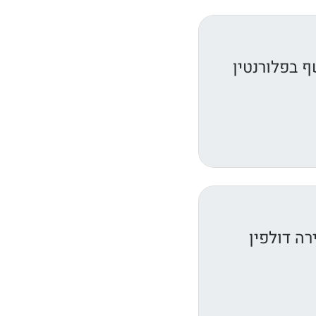
 בפלורנטין
ה דולפין