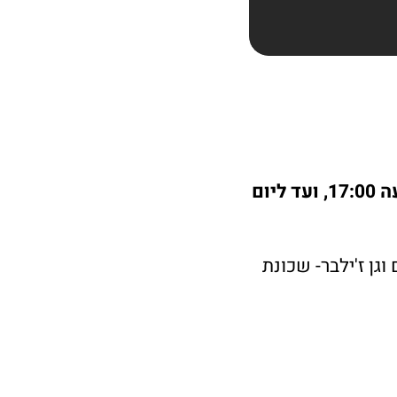
הקמפינג יתקיים בימים חמישי ושישי. החל ביום חמישי, 11.8.22, בשעה 17:00, ועד ליום
וגן ז'ילבר- שכונת