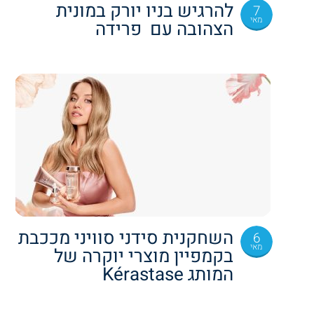
להרגיש בניו יורק במונית
7
מאי
הצהובה עם פרידה
השחקנית סידני סוויני מככבת
6
מאי
בקמפיין מוצרי יוקרה של
המותג Kérastase