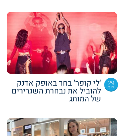
'לי קופר' בחר באופק אדנק
29
מרץ
להוביל את נבחרת השגרירים
של המותג