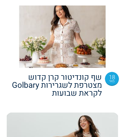
שף קונדיטור קרן קדוש
18
מאי
מצטרפת לשגרירות Golbary
לקראת שבועות