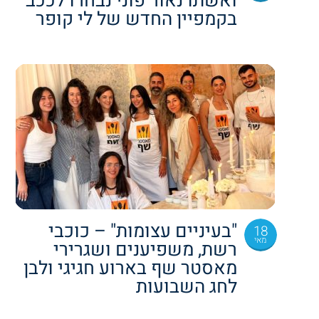
ואשתו נאור פוני נבחרו לככב
בקמפיין החדש של לי קופר
"בעיניים עצומות" – כוכבי
18
מאי
רשת, משפיענים ושגרירי
מאסטר שף בארוע חגיגי ולבן
לחג השבועות