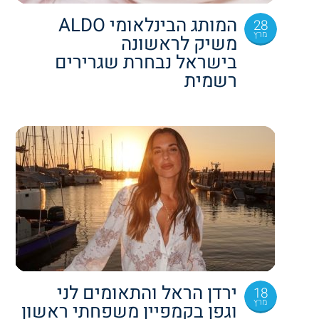
המותג הבינלאומי ALDO
28
מרץ
משיק לראשונה
בישראל נבחרת שגרירים
רשמית
ירדן הראל והתאומים לני
18
מרץ
וגפן בקמפיין משפחתי ראשון