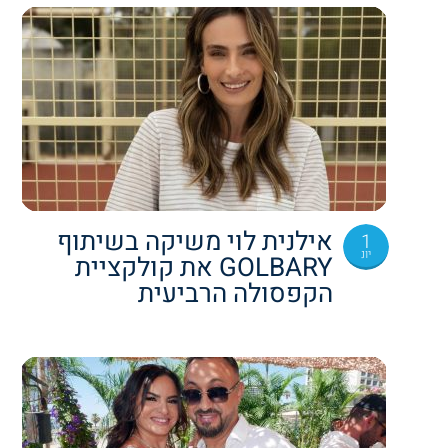
אילנית לוי משיקה בשיתוף
1
יונ
GOLBARY את קולקציית
הקפסולה הרביעית