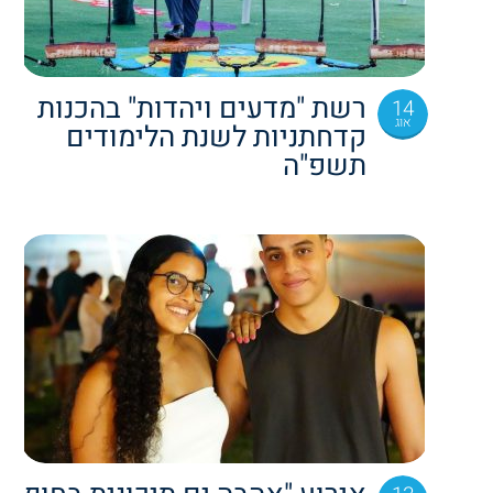
רשת "מדעים ויהדות" בהכנות
14
אוג
קדחתניות לשנת הלימודים
תשפ"ה