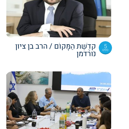
קְדֻשַּׁת הַמָּקוֹם / הרב בן ציון
5
ספט
נורדמן