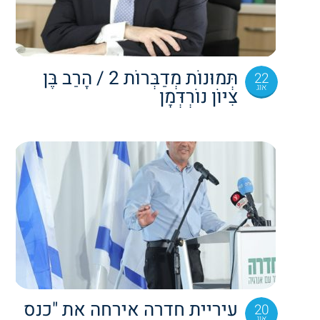
תְּמוּנוֹת מְדַבְּרוֹת 2 / הָרַב בֶּן
22
אוג
צִיּוֹן נוֹרְדְּמָן
עיריית חדרה אירחה את "כנס
20
אוג