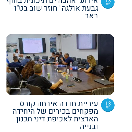
אירוע "אהבה ים תיכונית בחוף
13
אוג
גבעת אולגה" חוזר שוב בט"ו
באב
עיריית חדרה אירחה קורס
13
אוג
מפקחים בכירים של היחידה
הארצית לאכיפת דיני תכנון
ובנייה