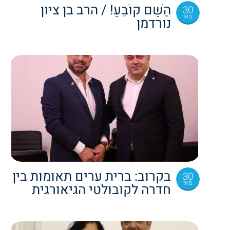
הַשֵּׁם קוֹבֵעַ! / הרב בן ציון
30
מאי
נורדמן
בקרוב: ברית ערים תאומות בין
30
מאי
חדרה לקובולטי הגיאורגית