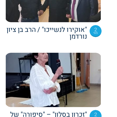
"אוקירו לנשייכו" / הרב בן ציון
2
מאי
נורדמן
"זכרון בסלון" – "סיפורה" של
2