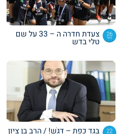
צעדת חדרה ה – 33 על שם
26
מאי
טלי בדש
בֶּגֶד כֶּפֶת – דָּגֵשׁ! / הרב בן ציון
22