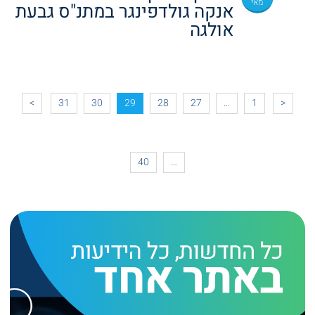
מאי
אנקה גולדפינגר במתנ"ס גבעת
אולגה
>
31
30
29
28
27
…
1
<
40
…