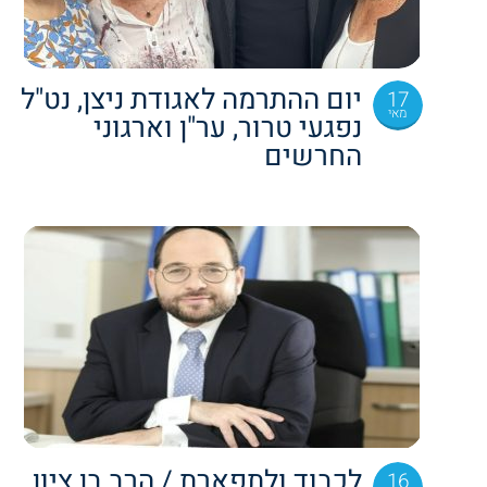
יום ההתרמה לאגודת ניצן, נט"ל
17
מאי
נפגעי טרור, ער"ן וארגוני
החרשים
לכבוד ולתפארת / הרב בן ציון
16