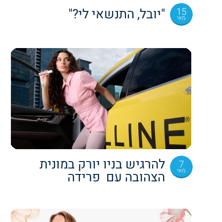
15
"יובל, התנשאי לי?"
מאי
להרגיש בניו יורק במונית
7
מאי
הצהובה עם פרידה