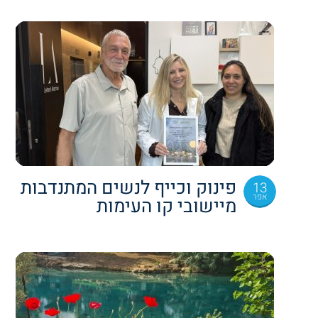
פינוק וכייף לנשים המתנדבות
13
אפר
מיישובי קו העימות