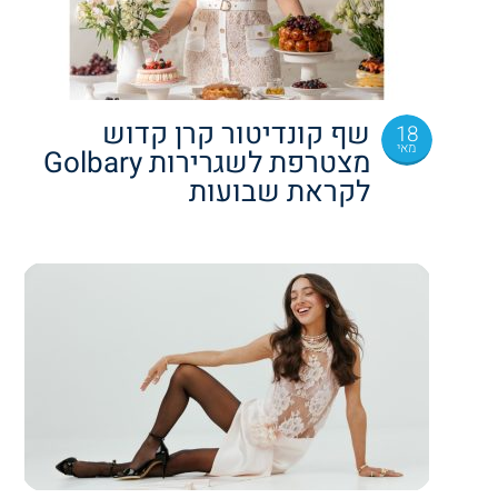
שף קונדיטור קרן קדוש
18
מאי
מצטרפת לשגרירות Golbary
לקראת שבועות