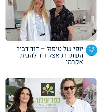
יופי של טיפול – דוד דביר
28
יונ
השתדרג אצל ד”ר להבית
אקרמן