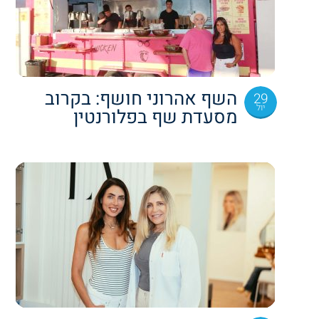
השף אהרוני חושף: בקרוב
29
יול
מסעדת שף בפלורנטין