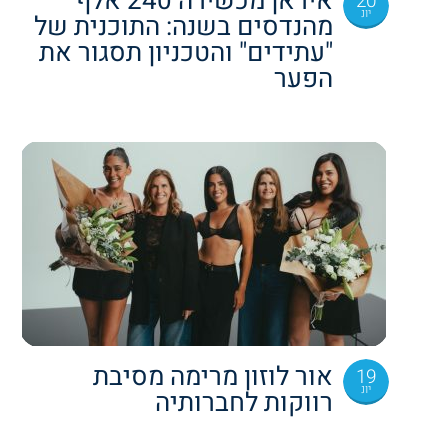
איראן מכשירה 240 אלף
20
יונ
מהנדסים בשנה: התוכנית של
"עתידים" והטכניון תסגור את
הפער
אור לוזון מרימה מסיבת
19
יונ
רווקות לחברותיה