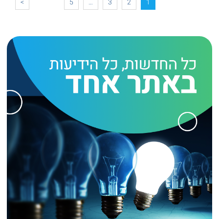
>
5
…
3
2
1