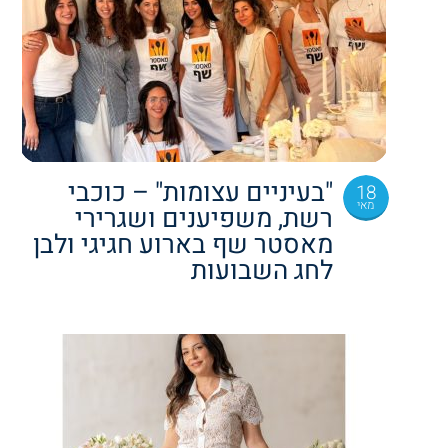
"בעיניים עצומות" – כוכבי
18
מאי
רשת, משפיענים ושגרירי
מאסטר שף בארוע חגיגי ולבן
לחג השבועות