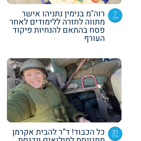
רוה"מ בנימין נתניהו אישר
7
אפר
מתווה לחזרה ללימודים לאחר
פסח בהתאם להנחיות פיקוד
העורף
כל הכבוד! ד”ר להבית אקרמן
31
מרץ
מתגייסת למילואים ונכנסת