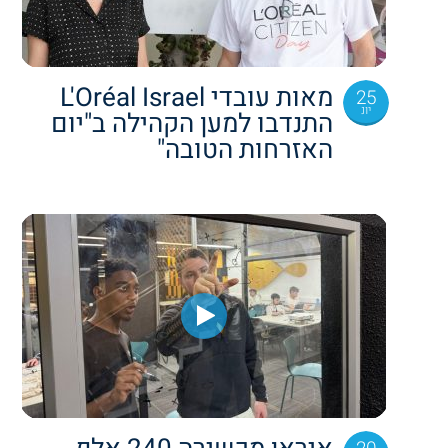
מאות עובדי L'Oréal Israel
25
יונ
התנדבו למען הקהילה ב"יום
האזרחות הטובה"