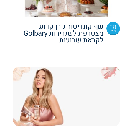
שף קונדיטור קרן קדוש
18
מאי
מצטרפת לשגרירות Golbary
לקראת שבועות