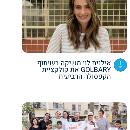
אילנית לוי משיקה בשיתוף
1
יונ
GOLBARY את קולקציית
הקפסולה הרביעית