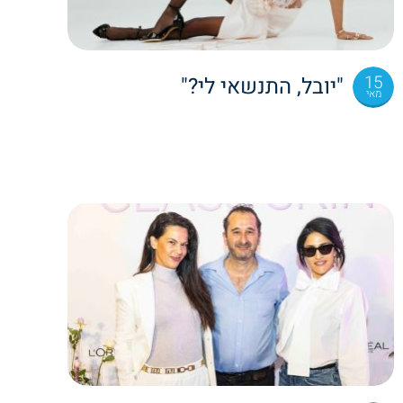
15
"יובל, התנשאי לי?"
מאי