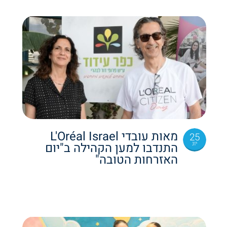
מאות עובדי L'Oréal Israel
25
יונ
התנדבו למען הקהילה ב"יום
האזרחות הטובה"