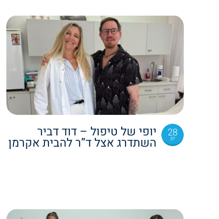
יופי של טיפול – דוד דביר
28
יונ
השתדרג אצל ד”ר להבית אקרמן