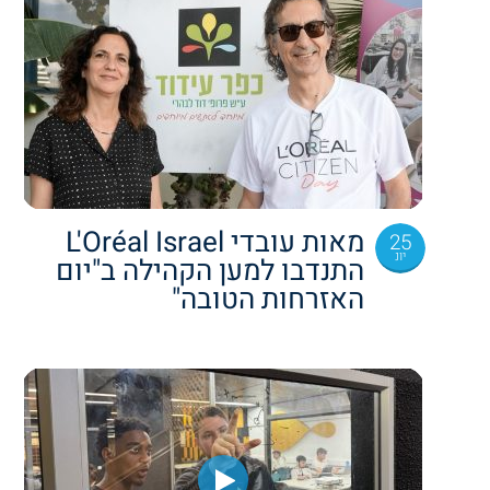
מאות עובדי L'Oréal Israel
25
יונ
התנדבו למען הקהילה ב"יום
האזרחות הטובה"