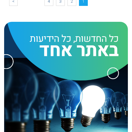
>
4
3
2
1