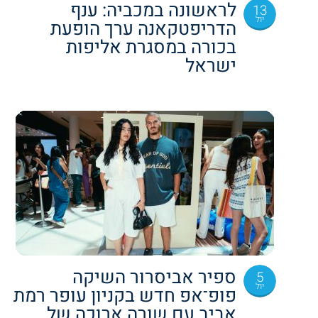
לראשונה במכביה: ענף
13
יול
הדריפטקאנה ערך הופעת
בכורה במסגרת אליפות
ישראל
ספיר אביסרור השיקה
5
יול
פופ־אפ חדש בקניון עופר רמת
אביב עם שורה ארוכה של