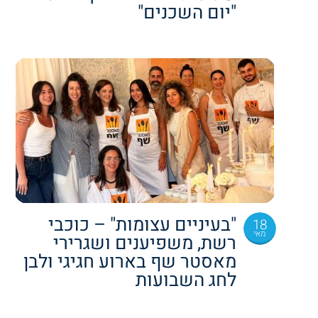
"יום השכנים"
"בעיניים עצומות" – כוכבי
18
מאי
רשת, משפיענים ושגרירי
מאסטר שף בארוע חגיגי ולבן
לחג השבועות