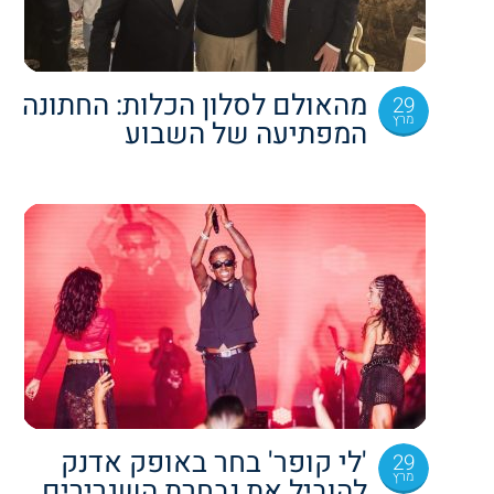
מהאולם לסלון הכלות: החתונה
29
מרץ
המפתיעה של השבוע
'לי קופר' בחר באופק אדנק
29
מרץ
להוביל את נבחרת השגרירים