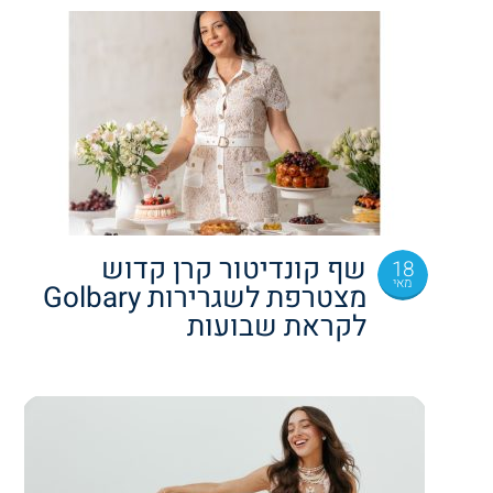
שף קונדיטור קרן קדוש
18
מאי
מצטרפת לשגרירות Golbary
לקראת שבועות