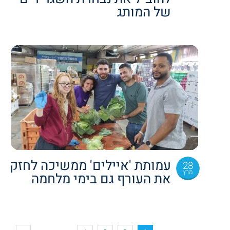
של המותג
עמותת 'איילים' ממשיכה לחזק
28
מרץ
את העורף גם בימי מלחמה