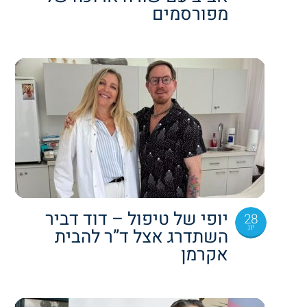
מפורסמים
יופי של טיפול – דוד דביר
28
יונ
השתדרג אצל ד”ר להבית
אקרמן