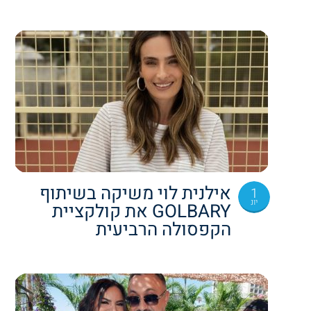
אילנית לוי משיקה בשיתוף
1
יונ
GOLBARY את קולקציית
הקפסולה הרביעית