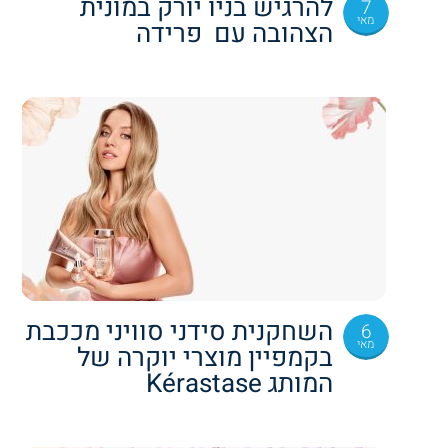
להרגיש בניו יורק במונית
7
מאי
הצהובה עם פרידה
השחקנית סידני סוויני מככבת
6
מאי
בקמפיין מוצרי יוקרה של
המותג Kérastase