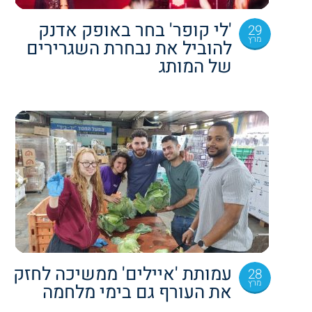
'לי קופר' בחר באופק אדנק
29
מרץ
להוביל את נבחרת השגרירים
של המותג
עמותת 'איילים' ממשיכה לחזק
28
מרץ
את העורף גם בימי מלחמה