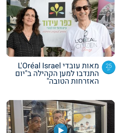
מאות עובדי L'Oréal Israel
25
יונ
התנדבו למען הקהילה ב"יום
האזרחות הטובה"