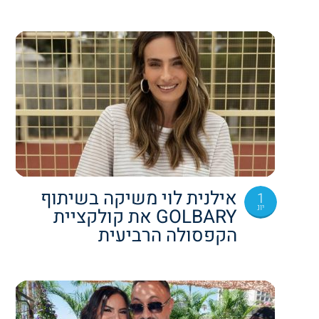
אילנית לוי משיקה בשיתוף
1
יונ
GOLBARY את קולקציית
הקפסולה הרביעית