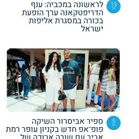
לראשונה במכביה: ענף
13
יול
הדריפטקאנה ערך הופעת
בכורה במסגרת אליפות
ישראל
ספיר אביסרור השיקה
5
יול
פופ־אפ חדש בקניון עופר רמת
אביב עם שורה ארוכה של