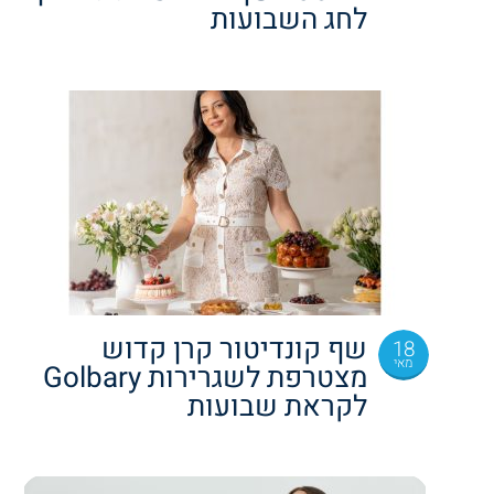
לחג השבועות
שף קונדיטור קרן קדוש
18
מאי
מצטרפת לשגרירות Golbary
לקראת שבועות