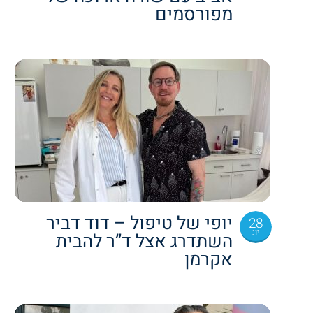
מפורסמים
יופי של טיפול – דוד דביר
28
יונ
השתדרג אצל ד”ר להבית
אקרמן