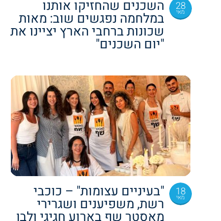
השכנים שהחזיקו אותנו
28
מאי
במלחמה נפגשים שוב: מאות
שכונות ברחבי הארץ יציינו את
"יום השכנים"
"בעיניים עצומות" – כוכבי
18
מאי
רשת, משפיענים ושגרירי
מאסטר שף בארוע חגיגי ולבן