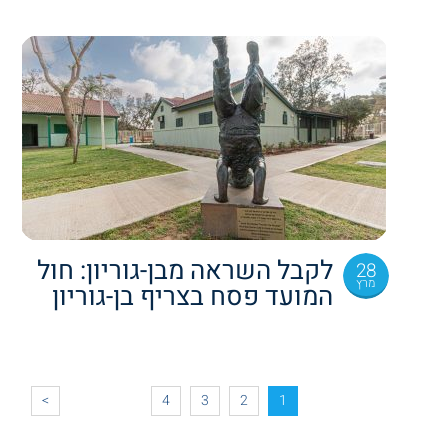
לקבל השראה מבן-גוריון: חול
28
מרץ
המועד פסח בצריף בן-גוריון
>
4
3
2
1