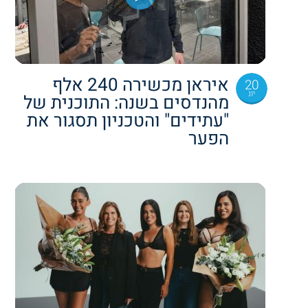
איראן מכשירה 240 אלף
20
יונ
מהנדסים בשנה: התוכנית של
"עתידים" והטכניון תסגור את
הפער