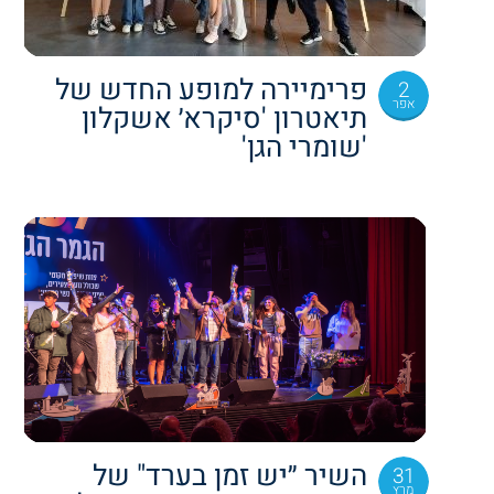
פרימיירה למופע החדש של
2
אפר
תיאטרון 'סיקרא׳ אשקלון
'שומרי הגן'
השיר ״יש זמן בערד" של
31
מרץ