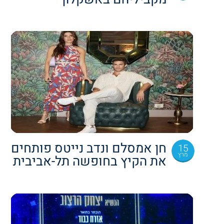
חן אמסלם ונדב נייטס פותחים
15
מרץ
את הקיץ בחופשה תל-אביבית