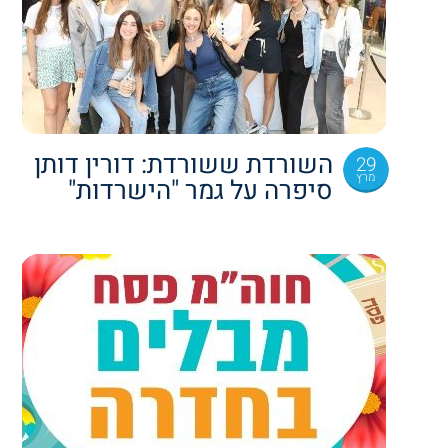
השורדת ששורדת: דורין דותן
29
מרץ
סיפרה על גמר "הישרדות"