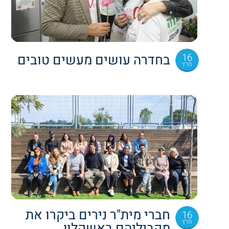
16
בחדרה עושים מעשים טובים
מרץ
חברי מית"ר נירים ביקרו את
16
מרץ
מקביליהם באשקלון